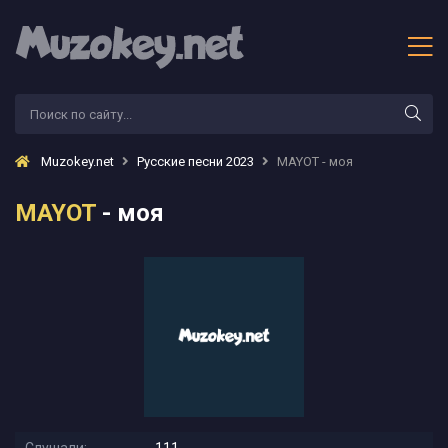
Muzokey.net
Русские песни 2023
MAYOT - моя
MAYOT
- моя