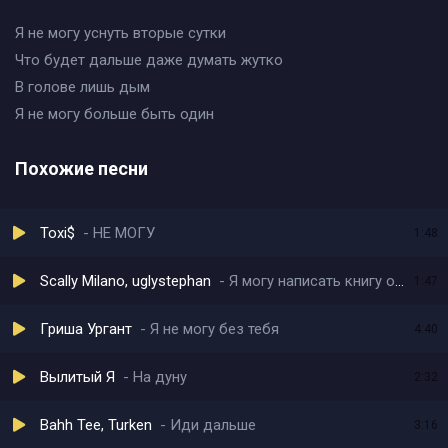
Я не могу уснуть вторые сутки
Что будет дальше даже думать жутко
В голове лишь дым
Я не могу больше быть один
Похожие песни
Toxi$
НЕ МОГУ
1:48
Scally Milano, uglystephan
Я могу написать книгу о комплиментах для тебя
1:47
Гриша Ургант
Я не могу без тебя
4:40
Вылитый Я
На дуну
2:32
Bahh Tee, Turken
Иди дальше
3:16