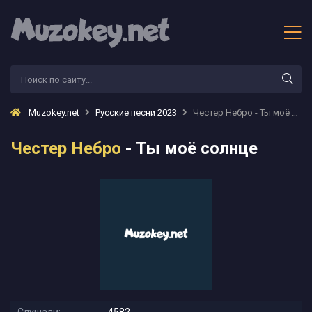
Muzokey.net
Русские песни 2023
Честер Небро - Ты моё солнце
Честер Небро
- Ты моё солнце