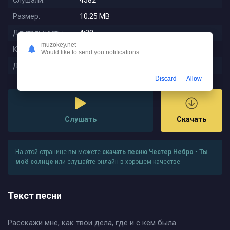
Слушали:
4582
Размер:
10.25 MB
Длительность:
4:28
muzokey.net
Качество:
320 kbps
Would like to send you notifications
Дата релиза:
2023-01-08 23:43:54
Discard
Allow
Слушать
Скачать
На этой странице вы можете
скачать песню Честер Небро - Ты
моё солнце
или слушайте онлайн в хорошем качестве
Текст песни
Расскажи мне, как твои дела, где и с кем была