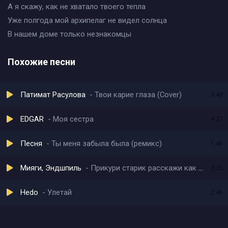
А я скажу, как не хватало твоего тепла
Уже полгода мой архипелаг не видел солнца
В нашем доме только незнакомцы
Похожие песни
Патимат Расулова
Твои карие глаза (Cover)
3:43
EDGAR
Моя сестра
4:27
Песня
Ты меня забыла была (ремикс)
1:46
Мияги, Эндшпиль
Прикури старик расскажи как быть
3:25
Hedo
Улетай
2:46