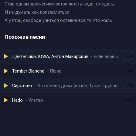
Став одним движением ветра лететь куда-то вдаль
И не думать как приземлиться
А у птиц свободе учиться оставив всё то что жаль
Похожие песни
Цветняшки, IOWA, Антон Макарский
Если веришь в чудеса
3:30
Tember Blanche
Пізно
3:46
Сироткин
Кто у меня дома (из к/ф Гром: Трудное Детство)
2:45
Hedo
Улетай
2:46