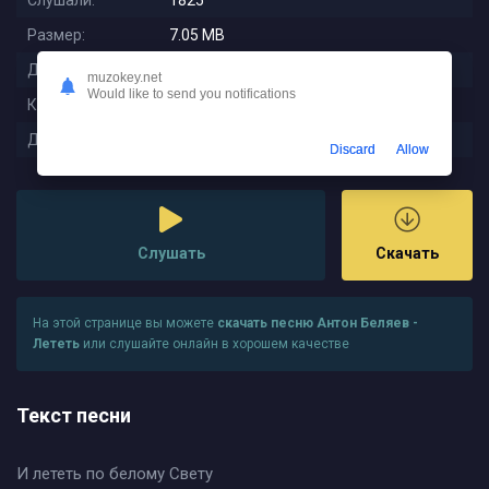
Слушали:
1825
Размер:
7.05 MB
Длительность:
3:04
muzokey.net
Would like to send you notifications
Качество:
320 kbps
Дата релиза:
2023-01-07 23:35:21
Discard
Allow
Слушать
Скачать
На этой странице вы можете
скачать песню Антон Беляев -
Лететь
или слушайте онлайн в хорошем качестве
Текст песни
И лететь по белому Свету