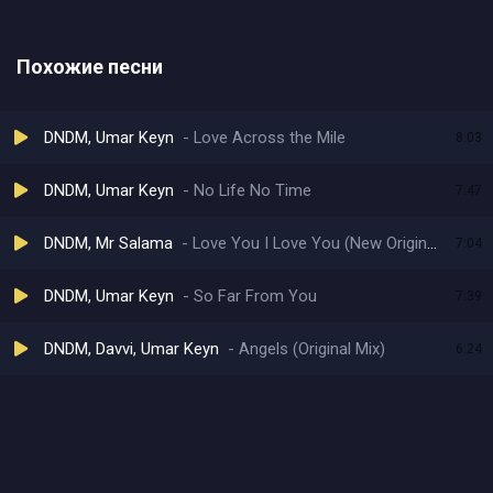
Похожие песни
DNDM, Umar Keyn
Love Across the Mile
8:03
DNDM, Umar Keyn
No Life No Time
7:47
DNDM, Mr Salama
Love You I Love You (New Original Mix)
7:04
DNDM, Umar Keyn
So Far From You
7:39
DNDM, Davvi, Umar Keyn
Angels (Original Mix)
6:24