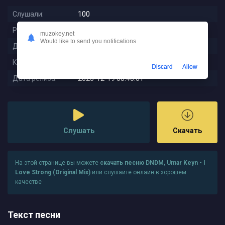
Слушали:
100
Размер:
16.57 MB
muzokey.net
Would like to send you notifications
Длительность:
7:13
Качество:
320 kbps
Discard
Allow
Дата релиза:
2025-12-19 08:40:01
Слушать
Скачать
На этой странице вы можете
скачать песню DNDM, Umar Keyn - I
Love Strong (Original Mix)
или слушайте онлайн в хорошем
качестве
Текст песни