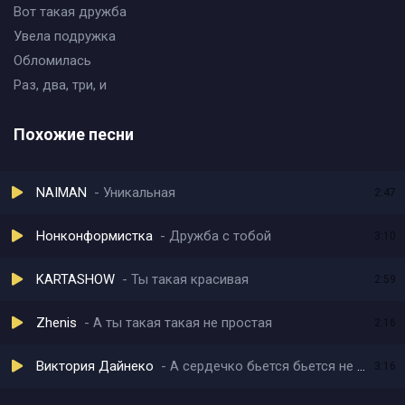
Вот такая дружба
Увела подружка
Обломилась
Раз, два, три, и
Похожие песни
NAIMAN
Уникальная
2:47
Нонконформистка
Дружба с тобой
3:10
KARTASHOW
Ты такая красивая
2:59
Zhenis
А ты такая такая не простая
2:16
Виктория Дайнеко
А сердечко бьется бьется не спеша
3:16