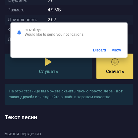
Слушали:
91
Размер:
4.9 MB
Длительность:
2:07
Качество:
320 kbps
muzokey.net
Would like to send you notifications
Дата релиза:
2025-12-19 05:23:01
Discard
Allow
Слушать
Скачать
На этой странице вы можете
скачать песню просто Лера - Вот
такая дружба
или слушайте онлайн в хорошем качестве
Текст песни
Бьется сердечко