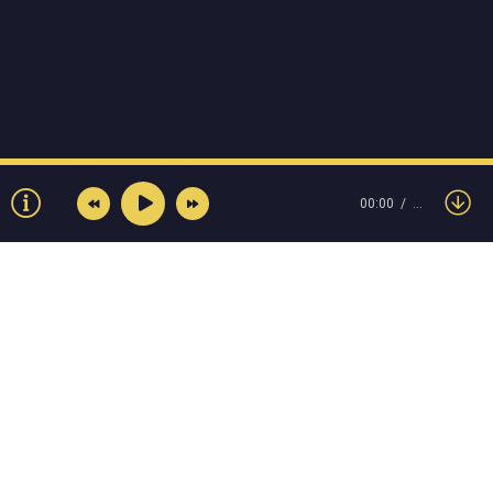
00:00
…
© Muzokey.net 2023. Почта для правообладателей:
admin@muzokey.net