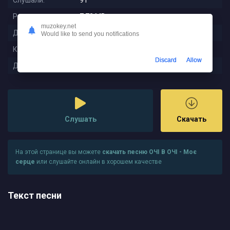
Слушали:
91
Размер:
7.72 MB
muzokey.net
Длительность:
3:21
Would like to send you notifications
Качество:
320 kbps
Discard
Allow
Дата релиза:
2025-12-19 00:03:01
Слушать
Скачать
На этой странице вы можете
скачать песню ОЧІ В ОЧІ - Моє
серце
или слушайте онлайн в хорошем качестве
Текст песни