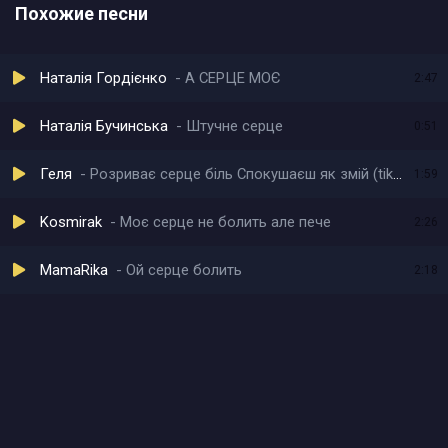
Похожие песни
Наталія Гордієнко
А СЕРЦЕ МОЄ
2:47
Наталія Бучинська
Штучне серце
0:51
Геля
Розриває серце біль Спокушаєш як змій (tiktok remix)
1:59
Kosmirak
Моє серце не болить але пече
2:26
MamaRika
Ой серце болить
2:18