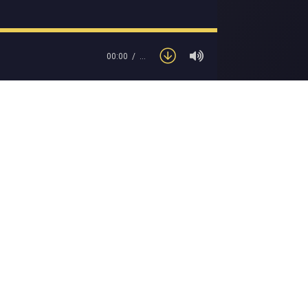
00:00
…