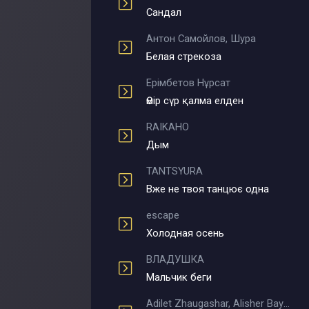
Сандал
Антон Самойлов, Шура
Белая стрекоза
Ерімбетов Нұрсат
Өмір сүр қалма елден
RAIKAHO
Дым
TANTSYURA
Вже не твоя танцює одна
escape
Холодная осень
ВЛАДУШКА
Мальчик беги
Adilet Zhaugashar, Alisher Bayniyazov