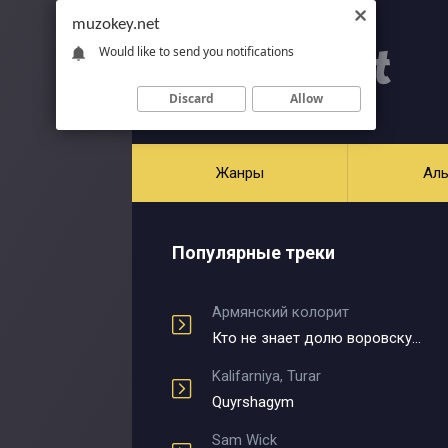
muzokey.net
Would like to send you notifications
Discard
Allow
Жанры
Ал
Популярные треки
Армянский колорит
Кто не знает долю воровскую
Kalifarniya, Turar
Quyrshagym
Sam Wick