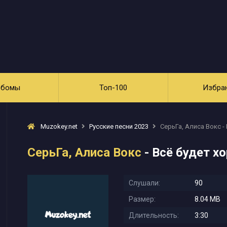
ьбомы
Топ-100
Избра
Muzokey.net
Русские песни 2023
СерьГа, Алиса Вокс -
СерьГа, Алиса Вокс
- Всё будет х
Слушали:
90
Размер:
8.04 MB
Длительность:
3:30