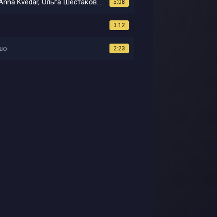
Татьяна Буланова, Оксана Почепа, Алиса Вокс, Anna Kvedar, Ольга Шестакова, Лев Чупаченко, Сергей Маврин
5:08
3:12
шо
2:23