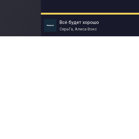
Всё будет хорошо
СерьГа, Алиса Вокс
© Muzokey.net 2023. Почта для правообладат
Контакты
Правила
О портале