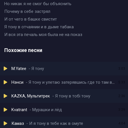
Но никак я не смог бы объяснить
Почему в себе застрял
И от чего в башке свистит
Я тону в отчаянии и в дыме табака
И вся эта печаль моя была не на показ
Похожие песни
M.Yatee
Я тону
3:03
Нэнси
Я тону и улетаю затерявшись где то там в твоих глазах
5:33
KAZKA, Мультитрек
Я тону в тобі тону
2:36
Kvatrant
Мурашки и лёд
3:29
Камаз
И я тону в тебе как в омуте
4:04