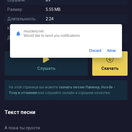
Слушали:
89
Размер:
5.55 MB
Длительность:
2:24
Качество:
320 kbps
muzokey.net
Would like to send you notifications
Дата релиза:
2025-12-16 18:31:01
Discard
Allow
Слушать
Скачать
На этой странице вы можете
скачать песню Палмер, Hoode -
Тону в отчаянии
или слушайте онлайн в хорошем качестве
Текст песни
А пока ты прости