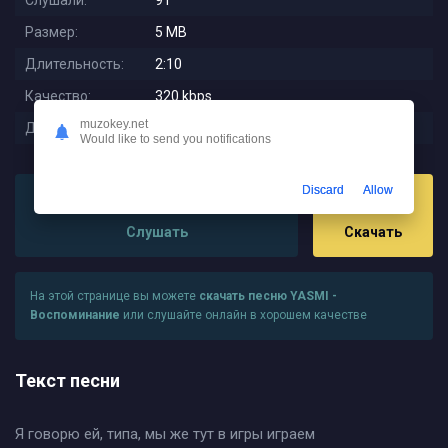
Слушали:
91
Размер:
5 MB
Длительность:
2:10
Качество:
320 kbps
muzokey.net
Дата релиза:
2025-12-13 11:04:02
Would like to send you notifications
Discard
Allow
Слушать
Скачать
На этой странице вы можете
скачать песню YASMI -
Воспоминание
или слушайте онлайн в хорошем качестве
Текст песни
Я говорю ей, типа, мы же тут в игры играем