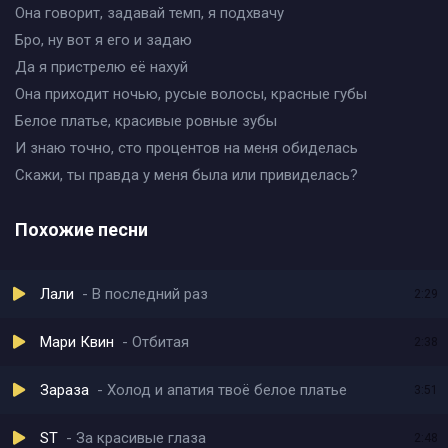
Она говорит, задавай темп, я подхвачу
Бро, ну вот я его и задаю
Да я пристрелю её нахуй
Она приходит ночью, русые волосы, красные губы
Белое платье, красивые ровные зубы
И знаю точно, сто процентов на меня обиделась
Скажи, ты правда у меня была или привиделась?
Похожие песни
Лали
В последний раз
2:29
Мари Квин
Отбитая
2:38
Зараза
Холод и апатия твоё белое платье
3:51
ST
За красивые глаза
2:48