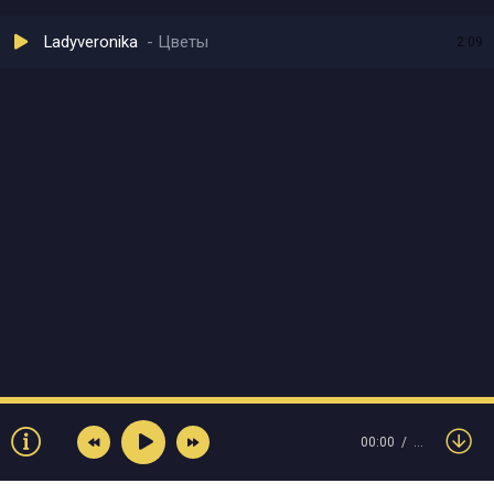
Ladyveronika
Цветы
2:09
00:00
…