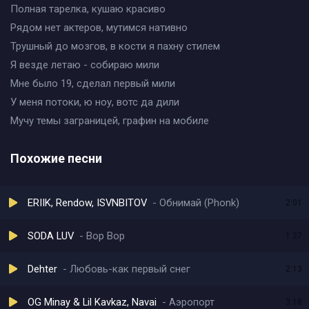
Полная тарелка, кушаю красиво
Рядом нет актеров, мутимся нативно
Трушный до мозгов, в кости я пахну стилем
Я везде летаю - собираю мили
Мне было 19, сделал первый мили
У меня потоки, ю ноу, вотс да дили
Мучу темы заграницей, графин на мобиле
Похожие песни
ERIIK, Rendow, ISVNBITOV
Обнимай (Phonk)
2:01
SODA LUV
Bop Bop
1:27
Dehter
Любовь-как первый снег
2:13
OG Minay & Lil Kavkaz, Navai
Аэропорт
3:18