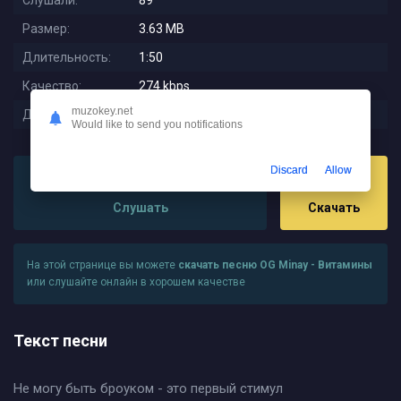
Слушали:
89
Размер:
3.63 MB
Длительность:
1:50
Качество:
274 kbps
muzokey.net
Дата релиза:
2025-12-13 06:48:01
Would like to send you notifications
Discard
Allow
Слушать
Скачать
На этой странице вы можете
скачать песню OG Minay - Витамины
или слушайте онлайн в хорошем качестве
Текст песни
Не могу быть броуком - это первый стимул