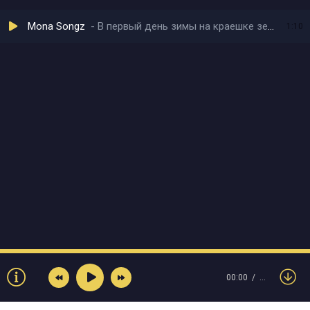
Mona Songz
В первый день зимы на краешке земли
1:10
00:00
…