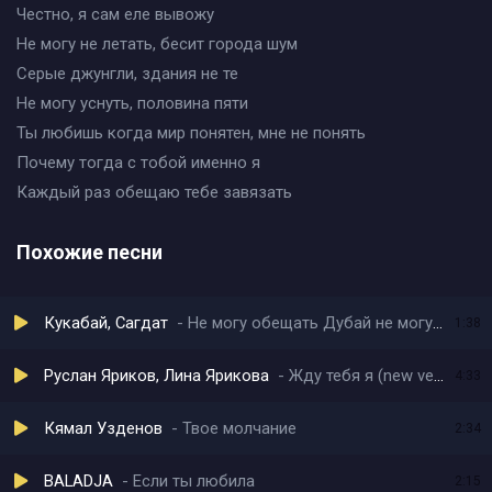
Честно, я сам еле вывожу
Не могу не летать, бесит города шум
Серые джунгли, здания не те
Не могу уснуть, половина пяти
Ты любишь когда мир понятен, мне не понять
Почему тогда с тобой именно я
Каждый раз обещаю тебе завязать
Похожие песни
Кукабай, Сагдат
Не могу обещать Дубай не могу заряжать твой вайб
1:38
Руслан Яриков, Лина Ярикова
Жду тебя я (new version)
4:33
Кямал Узденов
Твое молчание
2:34
BALADJA
Если ты любила
2:15