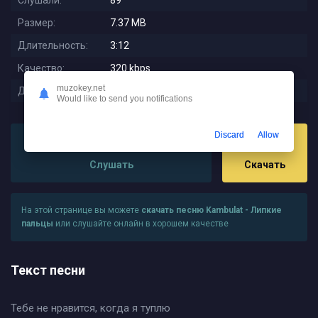
Слушали:
89
Размер:
7.37 MB
Длительность:
3:12
Качество:
320 kbps
muzokey.net
Дата релиза:
2025-12-13 02:00:04
Would like to send you notifications
Discard
Allow
Слушать
Скачать
На этой странице вы можете
скачать песню Kambulat - Липкие
пальцы
или слушайте онлайн в хорошем качестве
Текст песни
Тебе не нравится, когда я туплю