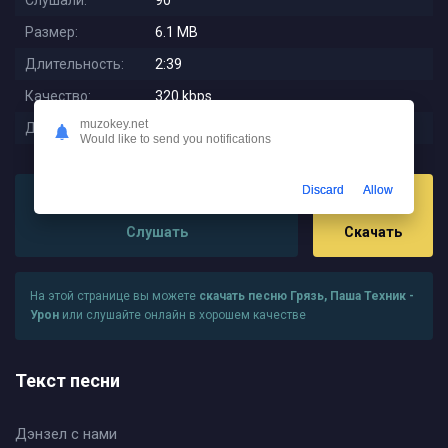
Слушали:
90
Размер:
6.1 MB
Длительность:
2:39
Качество:
320 kbps
muzokey.net
Дата релиза:
2025-12-13 00:24:01
Would like to send you notifications
Discard
Allow
Слушать
Скачать
На этой странице вы можете
скачать песню Грязь, Паша Техник -
Урон
или слушайте онлайн в хорошем качестве
Текст песни
Дэнзел с нами