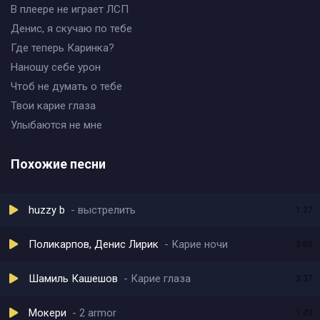
В плеере не играет ЛСП
Денис, я скучаю по тебе
Где теперь Каринка?
Наношу себе урон
Чтоб не думать о тебе
Твои карие глаза
Улыбаются не мне
Похожие песни
huzzy b
выстрелить
1:27
Поликарпов, Денис Лирик
Карие ночи
3:05
Шамиль Кашешов
Карие глаза
3:37
Мокери
2 armor
1:43