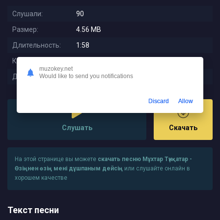
Слушали:
90
Размер:
4.56 MB
Длительность:
1:58
Качество:
320 kbps
muzokey.net
Дата релиза:
2025-12-09 00:47:01
Would like to send you notifications
Discard
Allow
Слушать
Скачать
На этой странице вы можете
скачать песню Мұхтар Түнқатар -
Өзіңнен өзің мені дұшпаным дейсің
или слушайте онлайн в
хорошем качестве
Текст песни