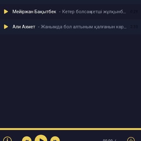
Мейіржан Бақытбек
Кетер болсаң кетші жұлқынбай бұлқынбай
0:29
Али Ахмет
Жанымда бол алтыным қалғанын көре береміз ақырын
2:33