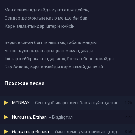
Мен сеннен әлдеқайда күшті едім дейсің
Сендер де жоқтың қазір менде бәрі бар
Көре алмайтындар іштерің күйсін
Берілсе саған бәйгі тыныштық таба алмайды
Бетіңе күліп қарап артыңнан жамандайды
Іші тар кейбір жақындар жоқ болсаң бере алмайды
Бар болсаң көре алмайды көре алмайды ау ай
Похожие песни
MYNBAY
Сенің құрбыларың мені баста сүйіп қалған
1:26
Nursultan, Erzhan
Біздің стил
2:27
Әбдіжаппар Әлқожа
Ұмыт деме ұмытпаймын қолдан келмес
3:58