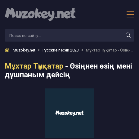
Muzokey.net
Русские песни 2023
Мұхтар Түнқатар - Өзіңнен өзің мені дұшпаным дейсің
Мұхтар Түнқатар
- Өзіңнен өзің мені
дұшпаным дейсің