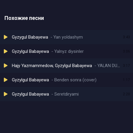
Похожие песни
Gyzygul Babayewa
Yan yoldashym
3:43
Gyzylgul Babayewa
Yalnyz diysinler
3:06
Hajy Yazmammedow, Gyzylgul Babayewa
YALAN DUNYE
3:17
Gyzylgul Babayewa
Benden sonra (cover)
1:17
Gyzylgul Babayewa
Seretdiryami
2:20