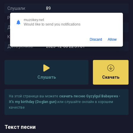
Слушали:
89
Размер:
6.28 MB
muzokey.net
Would like to send you notifications
Длительность:
2:43
Качество:
320 kbps
Discard
Allow
Дата релиза:
2025-12-08 22:39:01
Слушать
Скачать
На этой странице вы можете
скачать песню Gyzylgul Babayewa -
It's my birthday (Doglan gun)
или слушайте онлайн в хорошем
качестве
Текст песни