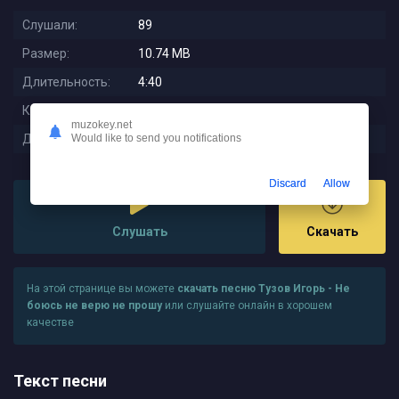
Слушали:
89
Размер:
10.74 MB
Длительность:
4:40
Качество:
320 kbps
muzokey.net
Дата релиза:
2025-12-08 22:07:02
Would like to send you notifications
Discard
Allow
Слушать
Скачать
На этой странице вы можете
скачать песню Тузов Игорь - Не
боюсь не верю не прошу
или слушайте онлайн в хорошем
качестве
Текст песни