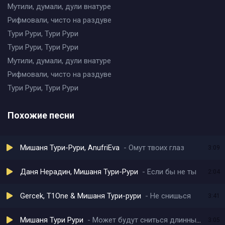
Мутили, думали, дули внатуре
Рифмовали, чисто на раздуве
Тури Рури, Тури Рури
Тури Рури, Тури Рури
Мутили, думали, дули внатуре
Рифмовали, чисто на раздуве
Тури Рури, Тури Рури
Похожие песни
Мишаня Тури-Рури, AnufriEva
Омут твоих глаз
3:09
Даня Нерадин, Мишаня Тури-Рури
Если бы не ты
2:04
Gercek, T1One & Мишаня Тури-рури
Не снишься
3:41
Мишаня Тури Рури
Может будут сниться длинные ресницы
3:05