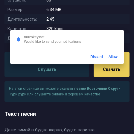
Слушали:
88
Размер:
6.34 MB
Длительность:
2:45
Качество:
320 kbps
muzokey.net
Дата релиза:
2025-12-06 13:03:02
Would like to send you notifications
Discard
Allow
Слушать
Скачать
На этой странице вы можете
скачать песню Восточный Округ -
Тури рури
или слушайте онлайн в хорошем качестве
Текст песни
Даже зимой в будке жарко, будто парилка