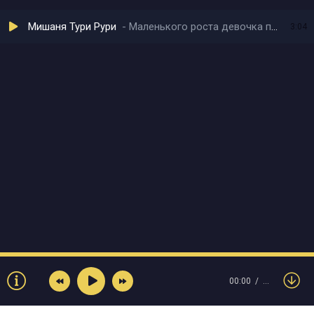
Мишаня Тури Рури
Маленького роста девочка по госту
3:04
00:00
…