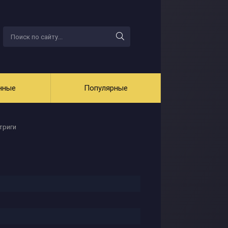
нные
Популярные
триги