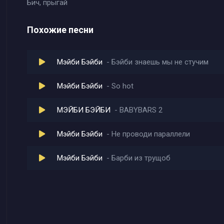
Бич, прыгай
Похожие песни
Мэйби Бэйби
Бэйби знаешь мы не стучим
Мэйби Бэйби
So hot
МЭЙБИ БЭЙБИ
BABYBARS 2
Мэйби Бэйби
Не проводи параллели
Мэйби Бэйби
Барби из трущоб