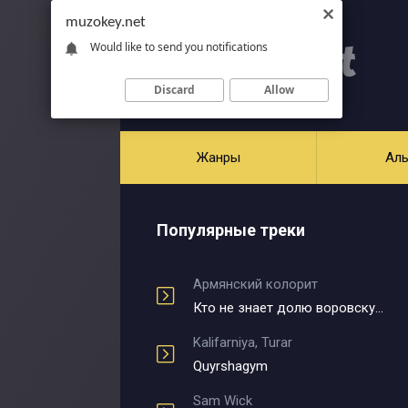
muzokey.net
Would like to send you notifications
Discard
Allow
Жанры
Ал
Популярные треки
Армянский колорит
Кто не знает долю воровскую
Kalifarniya, Turar
Quyrshagym
Sam Wick