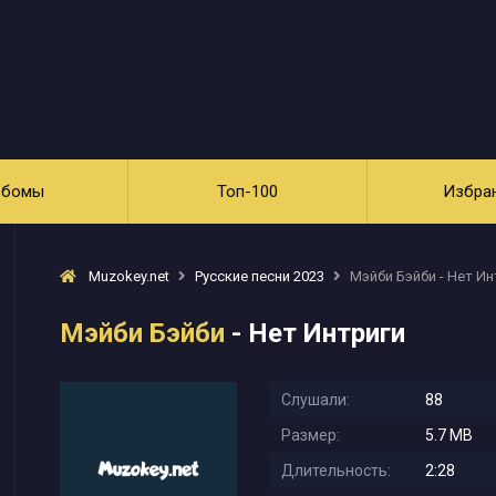
ьбомы
Топ-100
Избра
Muzokey.net
Русские песни 2023
Мэйби Бэйби - Нет Ин
Мэйби Бэйби
- Нет Интриги
Слушали:
88
Размер:
5.7 MB
Длительность:
2:28