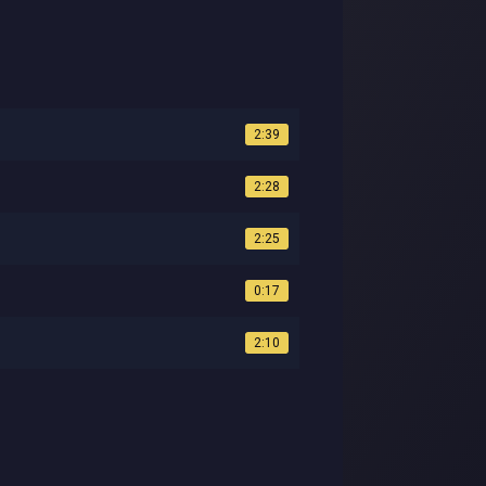
2:39
2:28
2:25
0:17
2:10