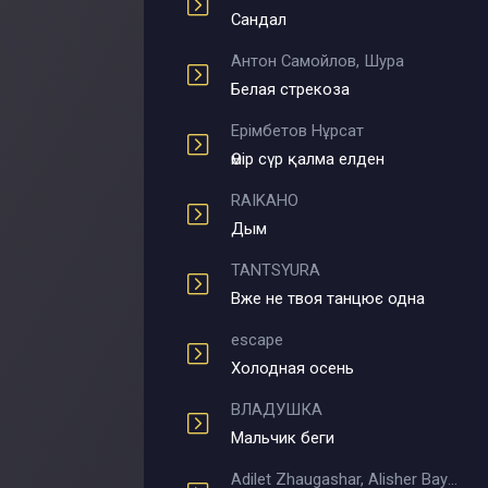
Сандал
Антон Самойлов, Шура
Белая стрекоза
Ерімбетов Нұрсат
Өмір сүр қалма елден
RAIKAHO
Дым
TANTSYURA
Вже не твоя танцює одна
escape
Холодная осень
ВЛАДУШКА
Мальчик беги
Adilet Zhaugashar, Alisher Bayniyazov