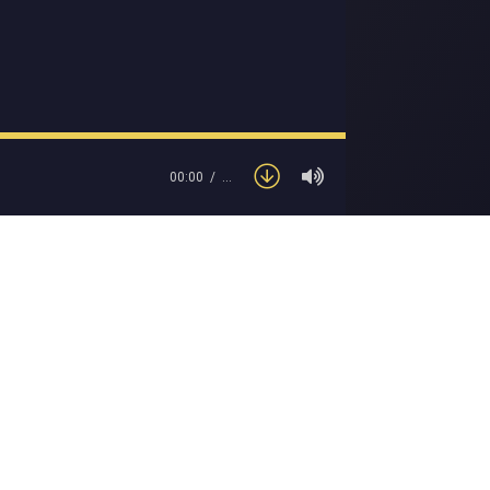
00:00
…