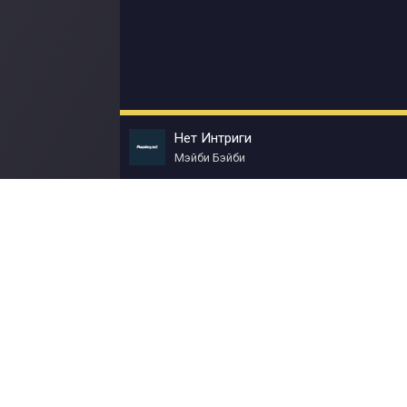
Нет Интриги
Мэйби Бэйби
© Muzokey.net 2023. Почта для правообладат