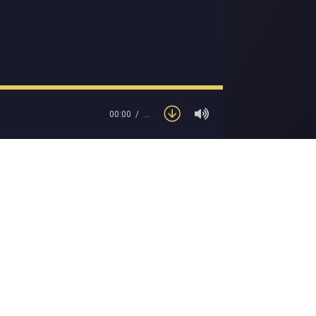
00:00
…