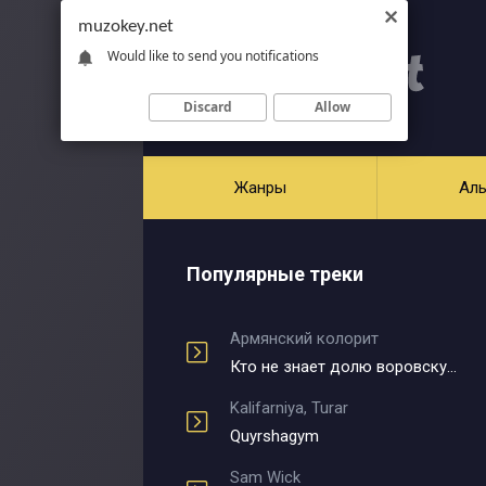
muzokey.net
Would like to send you notifications
Discard
Allow
Жанры
Ал
Популярные треки
Армянский колорит
Кто не знает долю воровскую
Kalifarniya, Turar
Quyrshagym
Sam Wick