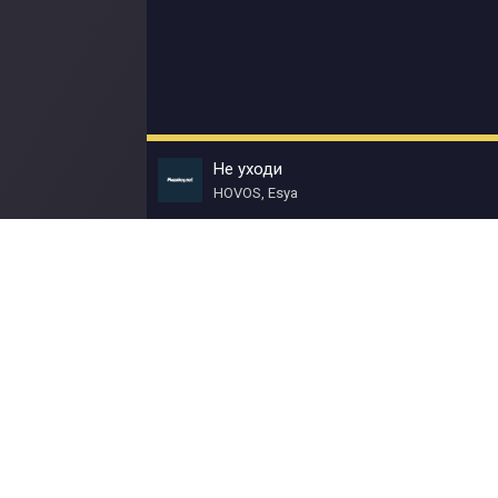
Не уходи
HOVOS, Esya
© Muzokey.net 2023. Почта для правообладат