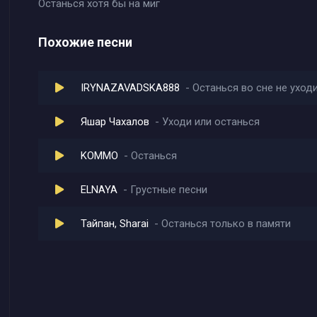
Останься хотя бы на миг
Похожие песни
IRYNAZAVADSKA888
Останься во сне не уход
Яшар Чахалов
Уходи или останься
KOMMO
Останься
ELNAYA
Грустные песни
Тайпан, Sharai
Останься только в памяти