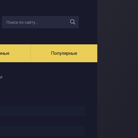
нные
Популярные
ди