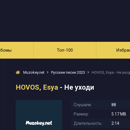
ьбомы
Топ-100
Избра
Muzokey.net
Русские песни 2023
HOVOS, Esya - Не ухо
HOVOS, Esya
- Не уходи
Слушали:
88
Размер:
5.17 MB
Длительность:
2:14