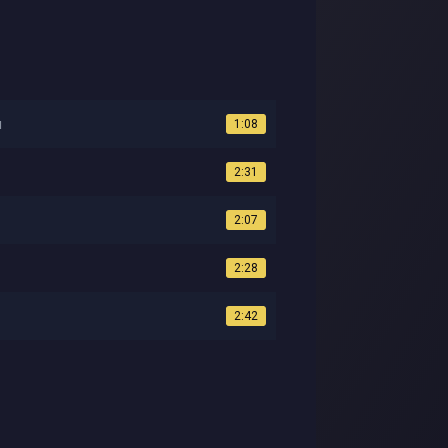
и
1:08
2:31
2:07
2:28
2:42