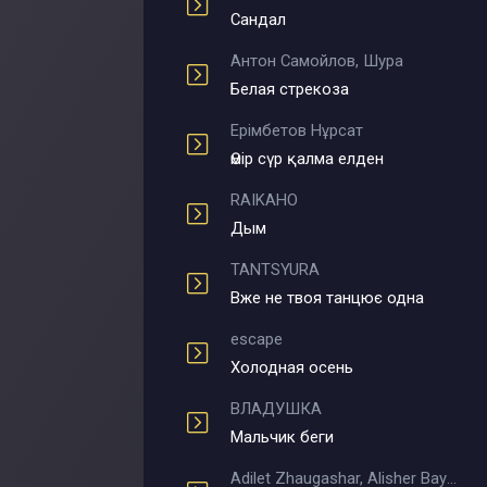
Сандал
Антон Самойлов, Шура
Белая стрекоза
Ерімбетов Нұрсат
Өмір сүр қалма елден
RAIKAHO
Дым
TANTSYURA
Вже не твоя танцює одна
escape
Холодная осень
ВЛАДУШКА
Мальчик беги
Adilet Zhaugashar, Alisher Bayniyazov