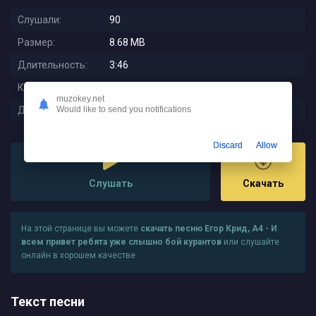
Слушали:
90
Размер:
8.68 MB
Длительность:
3:46
Качество:
320 kbps
muzokey.net
Дата релиза:
2025-12-05 13:35:01
Would like to send you notifications
Discard
Allow
Слушать
Скачать
На этой странице вы можете
скачать песню Егор Крид, А4 - И
всем привет ребята уже слышно бой курантов
или слушайте
онлайн в хорошем качестве
Текст песни