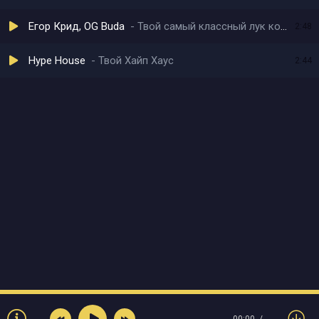
Егор Крид, OG Buda
Твой самый классный лук когда ты без одежды
2:48
Hype House
Твой Хайп Хаус
2:44