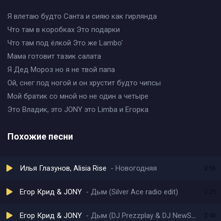
Я влетаю будто Санта и сияю как гирлянда
Что там в коробках Это подарки
Что там под ёлкой Это же Lambo'
Мама готовит тазик салата
Я Дед Мороз но я не твой папа
Ой, снег под ногой и он хрустит будто чипсы
Мой братик со мной но не один а четыре
Это Владик, это JONY это Limba и Егорка
Похожие песни
Илья Глазунов, Alisia Rise
Новогодняя
2:06
Егор Крид & JONY
Дым (Silver Ace radio edit)
2:25
Егор Крид & JONY
Дым (DJ Prezzplay & DJ NewSwing radio edit)
2:45