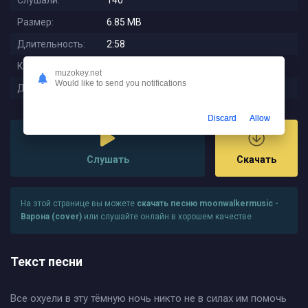
Слушали:
140
Размер:
6.85 MB
Длительность:
2:58
Качество:
320 kbps
muzokey.net
Would like to send you notifications
Дата релиза:
2025-12-04 12:31:02
Discard
Allow
Слушать
Скачать
На этой странице вы можете
скачать песню moonwalkermusic -
Варона (cover)
или слушайте онлайн в хорошем качестве
Текст песни
Все охуели в эту тёмную ночь никто не в силах им помочь