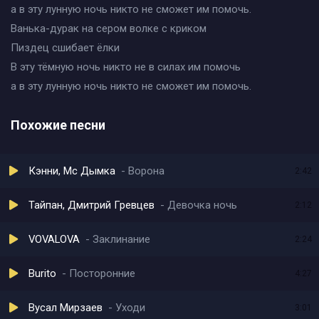
а в эту лунную ночь никто не сможет им помочь.
Ванька-дурак на сером волке с криком
Пиздец сшибает ёлки
В эту тёмную ночь никто не в силах им помочь
а в эту лунную ночь никто не сможет им помочь.
Похожие песни
Кэнни, Мс Дымка
Ворона
2:42
Тайпан, Дмитрий Гревцев
Девочка ночь
2:12
VOVALOVA
Заклинание
2:24
Burito
Посторонние
4:27
Вусал Мирзаев
Уходи
3:01