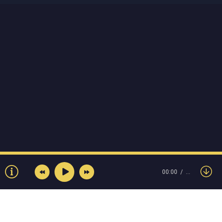
00:00
…