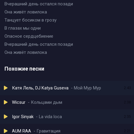
Вчерашний день остался позади
Она живёт ловилока
Танцует босиком в грозу
В глазах мы одни
Опасное сердцебиение
Вчерашний день остался позади
Она живёт ловилока
Похожие песни
Катя Лель, DJ Katya Guseva
Мой Мур Мур
2:43
Wicsur
Кольцами дым
2:38
Igor Sinyak
La vida loca
2:35
AUM RAA
Гравитация
2:21