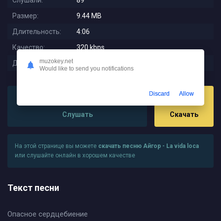
Слушали:
89
Размер:
9.44 MB
Длительность:
4:06
Качество:
320 kbps
muzokey.net
Дата релиза:
2025-12-02 09:15:02
Would like to send you notifications
Discard
Allow
Слушать
Скачать
На этой странице вы можете
скачать песню Айгор - La vida loca
или слушайте онлайн в хорошем качестве
Текст песни
Опасное сердцебиение