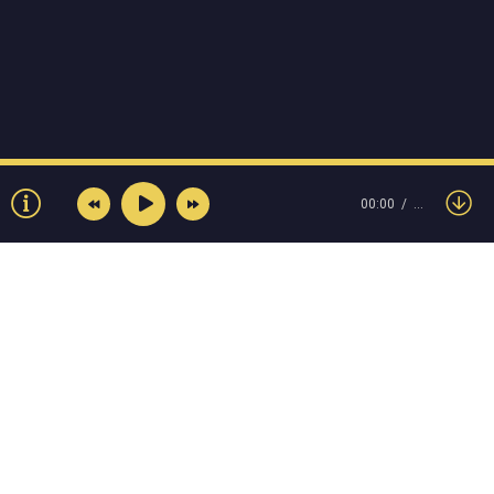
00:00
…
© Muzokey.net 2023. Почта для правообладателей:
admin@muzokey.net