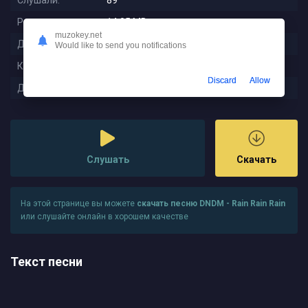
Слушали:
89
Размер:
14.05 MB
muzokey.net
Длительность:
6:07
Would like to send you notifications
Качество:
320 kbps
Discard
Allow
Дата релиза:
2025-12-02 02:51:02
Слушать
Скачать
На этой странице вы можете
скачать песню DNDM - Rain Rain Rain
или слушайте онлайн в хорошем качестве
Текст песни