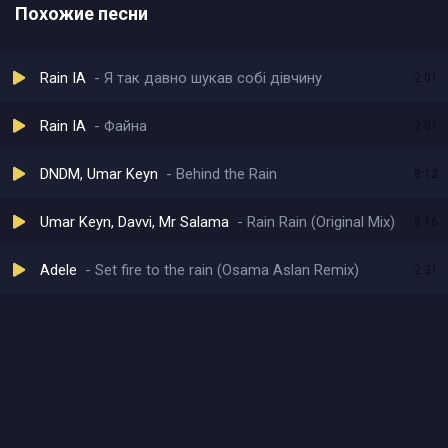
Похожие песни
Rain IA
Я так давно шукав собі дівчину
2:01
Rain IA
Файна
2:01
DNDM, Umar Keyn
Behind the Rain
8:12
Umar Keyn, Davvi, Mr Salama
Rain Rain (Original Mix)
8:16
Adele
Set fire to the rain (Osama Aslan Remix)
2:31