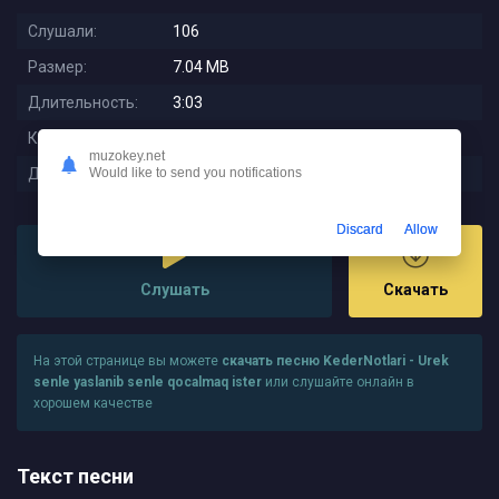
Слушали:
106
Размер:
7.04 MB
Длительность:
3:03
Качество:
320 kbps
muzokey.net
Дата релиза:
2025-11-30 23:05:02
Would like to send you notifications
Discard
Allow
Слушать
Скачать
На этой странице вы можете
скачать песню KederNotlari - Urek
senle yaslanib senle qocalmaq ister
или слушайте онлайн в
хорошем качестве
Текст песни