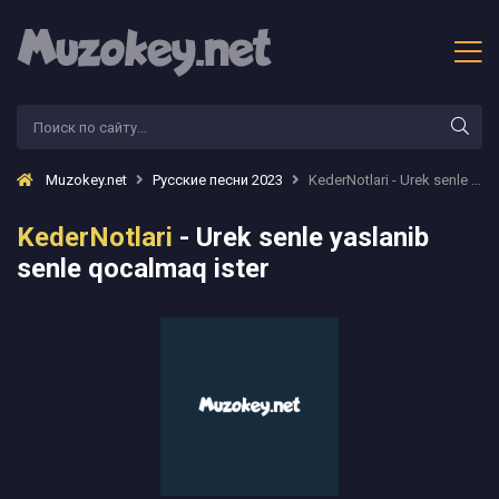
Muzokey.net
Русские песни 2023
KederNotlari - Urek senle yaslanib senle qocalmaq ister
KederNotlari
- Urek senle yaslanib
senle qocalmaq ister