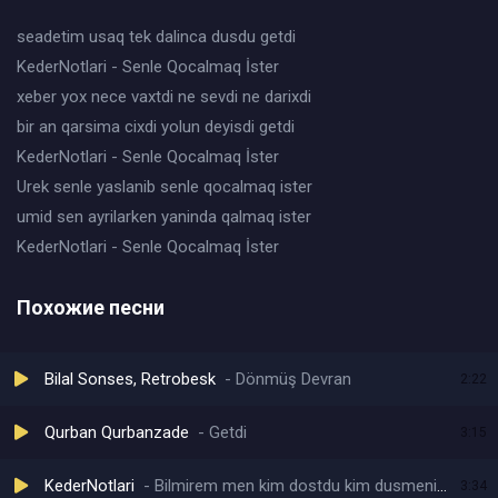
seadetim usaq tek dalinca dusdu getdi
KederNotlari - Senle Qocalmaq İster
xeber yox nece vaxtdi ne sevdi ne darixdi
bir an qarsima cixdi yolun deyisdi getdi
KederNotlari - Senle Qocalmaq İster
Urek senle yaslanib senle qocalmaq ister
umid sen ayrilarken yaninda qalmaq ister
KederNotlari - Senle Qocalmaq İster
Похожие песни
Bilal Sonses, Retrobesk
Dönmüş Devran
2:22
Qurban Qurbanzade
Getdi
3:15
KederNotlari
Bilmirem men kim dostdu kim dusmenim
3:34