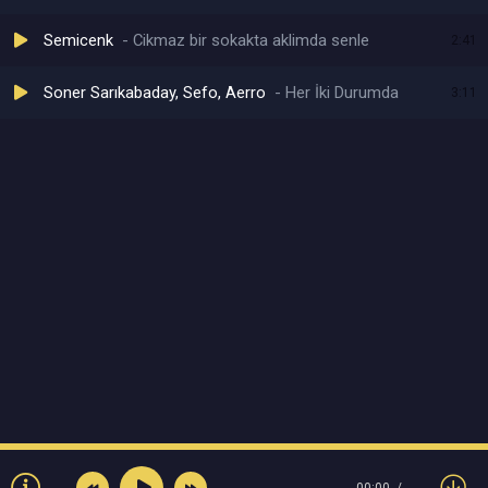
Semicenk
Cikmaz bir sokakta aklimda senle
2:41
Soner Sarıkabaday, Sefo, Aerro
Her İki Durumda
3:11