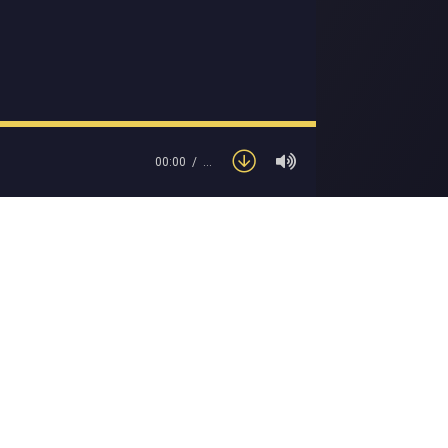
00:00
…