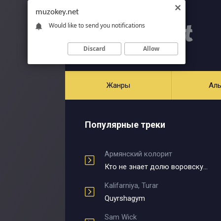
muzokey.net
Would like to send you notifications
Discard
Allow
Жанры
Ал
Популярные треки
Армянский колорит
Кто не знает долю воровскую
Kalifarniya, Turar
Quyrshagym
Sam Wick