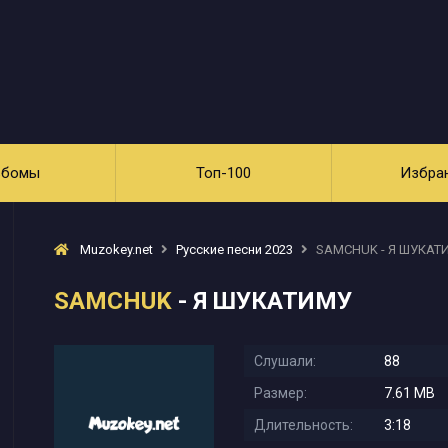
ьбомы
Топ-100
Избра
Muzokey.net
Русские песни 2023
SAMCHUK - Я ШУКАТ
SAMCHUK
- Я ШУКАТИМУ
Слушали:
88
Размер:
7.61 MB
Длительность:
3:18