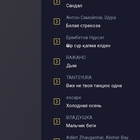
Сандал
Антон Самойлов, Шура
Белая стрекоза
Ерімбетов Нұрсат
Өмір сүр қалма елден
RAIKAHO
Дым
TANTSYURA
Вже не твоя танцює одна
escape
Холодная осень
ВЛАДУШКА
Мальчик беги
Adilet Zhaugashar, Alisher Bayniyazov