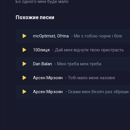
Бо одного мені буде мало
Похожие песни
mcOptimist, Ofrina
Ми з тобою чорне і біле
100лиця
Дай мені відчути твою пристрасть
Dan Balan
Мені треба мені треба
Арсен Мірзоян
Тобі мало мене назовні
Арсен Мiрзоян
Скажи мені безліч раз збреши 