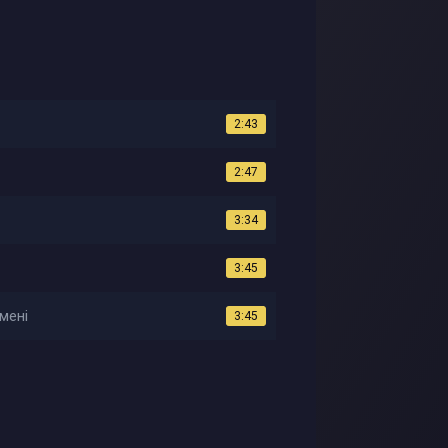
2:43
2:47
3:34
3:45
мені
3:45