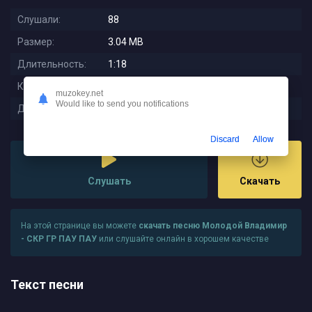
Слушали:
88
Размер:
3.04 MB
Длительность:
1:18
Качество:
320 kbps
muzokey.net
Would like to send you notifications
Дата релиза:
2025-11-28 01:45:01
Discard
Allow
Слушать
Скачать
На этой странице вы можете
скачать песню Молодой Владимир
- СКР ГР ПАУ ПАУ
или слушайте онлайн в хорошем качестве
Текст песни