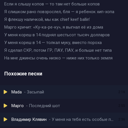
Если я слышу копов — то там нет больше копов
Я слишком рано повзрослел, бля — я ребенок хип-хопа
Я флекшу наличкой, мы как chief keef ballin’
Марго кричит: «Ку-ка-ре-ку», я выгнал её из дома
У меня кореш в 14 поднял шестьсот тысяч долларов
У меня кореш в 14 — толкал муку, вместо пороха
Я сделал СКР, потом ГР, ПАУ, ПАУ, и больше нет типа
На мне джинсы очень низко — ниже них только земля
Похожие песни
Mada
Засыпай
2:16
Марго
Последний шот
2:55
Владимир Клявин
У меня на тебя есть особые планы (speed up)
2:36