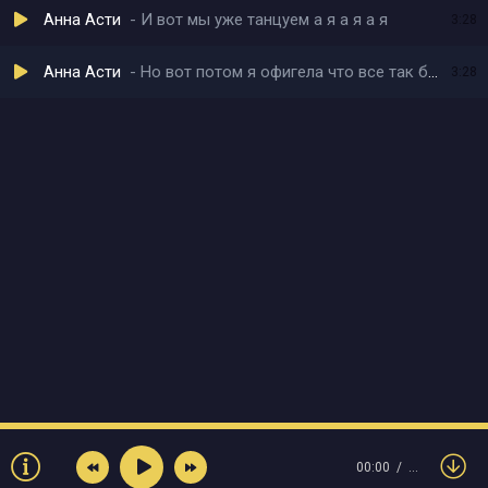
Анна Асти
И вот мы уже танцуем а я а я а я
3:28
Анна Асти
Но вот потом я офигела что все так быстро завертелось
3:28
00:00
…