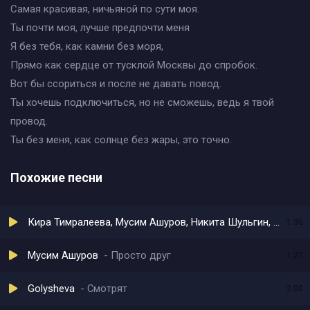
Самая красивая, ничьяной по сути моя.
Ты почти моя, лучше предпочти меня
Я без тебя, как камни без моря,
Прямо как сердце от тусклой Москвы до спробок.
Вот бы ссориться и после не давать повод.
Ты хочешь подключиться, но не сможешь, ведь я твой
провод.
Ты без меня, как солнце без жары, это точно.
Похожие песни
Кира Тимралеева, Мусим Ашуров, Никита Шульгин, Сон
К
1:36
Мусим Ашуров
Просто друг
1:27
Golysheva
Смотрят
2:00