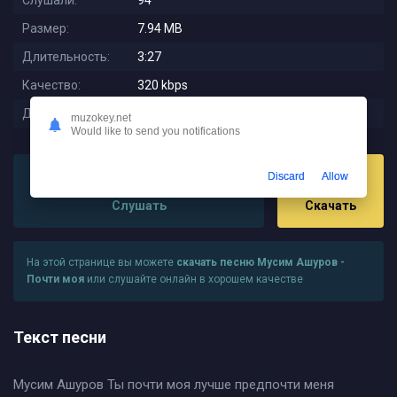
Слушали:
94
Размер:
7.94 MB
Длительность:
3:27
Качество:
320 kbps
Дата релиза:
2025-11-27 22:01:01
muzokey.net
Would like to send you notifications
Discard
Allow
Слушать
Скачать
На этой странице вы можете
скачать песню Мусим Ашуров -
Почти моя
или слушайте онлайн в хорошем качестве
Текст песни
Мусим Ашуров Ты почти моя лучше предпочти меня