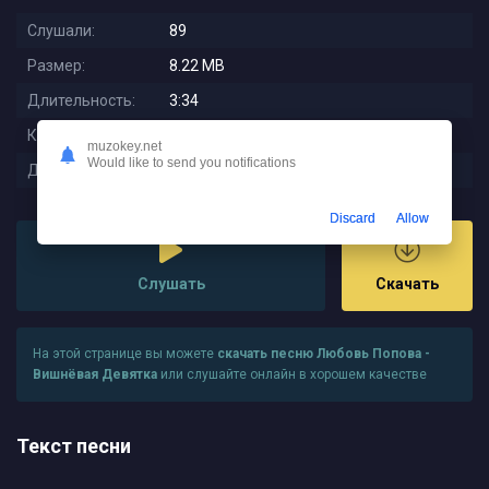
Слушали:
89
Размер:
8.22 MB
Длительность:
3:34
Качество:
320 kbps
muzokey.net
Would like to send you notifications
Дата релиза:
2025-11-27 03:21:01
Discard
Allow
Слушать
Скачать
На этой странице вы можете
скачать песню Любовь Попова -
Вишнёвая Девятка
или слушайте онлайн в хорошем качестве
Текст песни