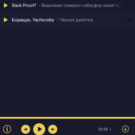
Back Prooff
Вишнёвая семёрка сабвуфер валит громко
0:57
Борищук, Yachevskiy
Чёрная девятка
2:26
00:00
…