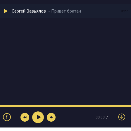
Сергей Завьялов
Привет братан
3:27
00:00
…