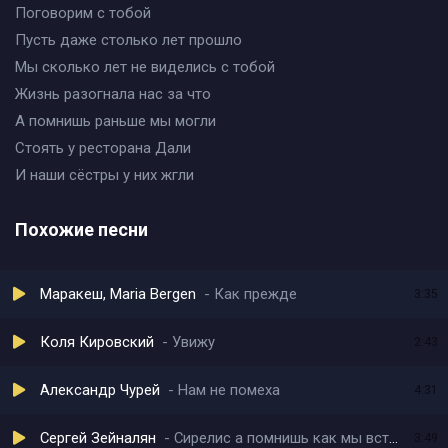
Поговорим с тобой
Пусть даже столько лет прошло
Мы сколько лет не виделись с тобой
Жизнь разогнала нас за что
А помнишь раньше мы могли
Стоять у ресторана Дали
И наши сёстры у них жгли
Похожие песни
Маракеш, Maria Bergen
Как прежде
3:35
Коля Кировский
Увижу
2:43
Александр Чурей
Нам не помеха
4:31
Сергей Зейналян
Сирелис а помнишь как мы встретились
3:49