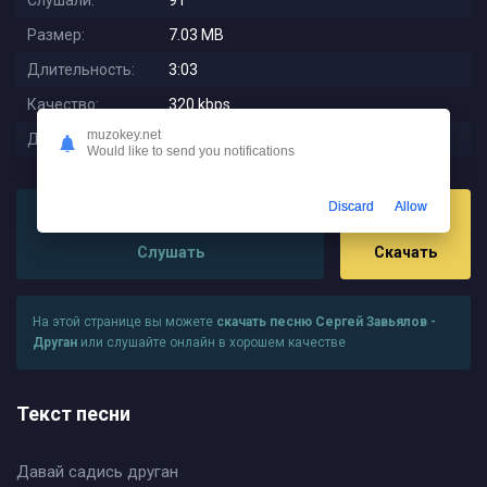
Слушали:
91
Размер:
7.03 MB
Длительность:
3:03
Качество:
320 kbps
muzokey.net
Дата релиза:
2025-11-25 16:41:02
Would like to send you notifications
Discard
Allow
Слушать
Скачать
На этой странице вы можете
скачать песню Сергей Завьялов -
Друган
или слушайте онлайн в хорошем качестве
Текст песни
Давай садись друган