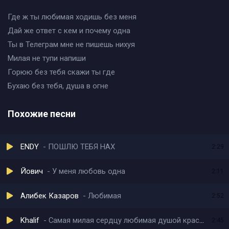
Где ж ты любимая ходишь без меня
Дай же ответ с кем и почему одна
Ты в Телеграм мне не пишешь нихуя
Милая не тупи напиши
Горюю без тебя скажи ты где
Бухаю без тебя, душа в огне
Похожие песни
ENDY
ПОШЛЮ ТЕБЯ НАХ
2:29
Йович
У меня любовь одна
2:11
Алибек Казаров
Любимая
2:52
Khalif
Самая милая сердцу любимая душой красивая
2:45