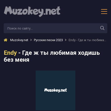
Muzokey.net
Русские песни 2023
Endy - Где ж ты любимая ходишь без меня
Endy
- Где ж ты любимая ходишь
без меня