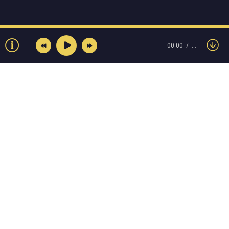
00:00
…
© Muzokey.net 2023. Почта для правообладателей:
admin@muzokey.net
Контакты
Правила
О портале