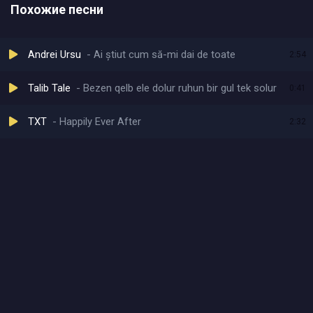
Похожие песни
Andrei Ursu
Ai știut cum să-mi dai de toate
2:54
Talib Tale
Bezen qelb ele dolur ruhun bir gul tek solur
0:41
TXT
Happily Ever After
2:32