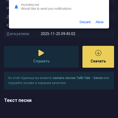
Слушали:
88
muzokey.net
Размер:
8.18 MB
Would like to send you notifications
Длительность:
3:33
Discard
Allow
Качество:
320 kbps
Дата релиза:
2025-11-25 09:45:02
Слушать
Скачать
На этой странице вы можете
скачать песню Talib Tale - Qanun
или
слушайте онлайн в хорошем качестве
Текст песни