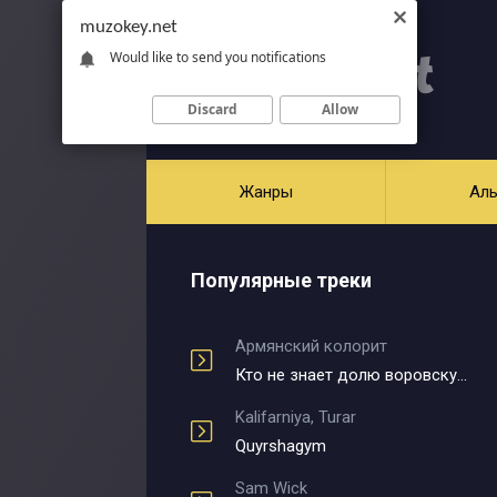
muzokey.net
Would like to send you notifications
Discard
Allow
Жанры
Ал
Популярные треки
Армянский колорит
Кто не знает долю воровскую
Kalifarniya, Turar
Quyrshagym
Sam Wick