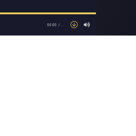
00:00
…