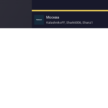
Москва
KalashnikoFF, Shark6006, Shanz1
© Muzokey.net 2023. Почта для правообладат
Контакты
Правила
О портале