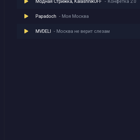
Модная Стрижка, KalashnikOFF
Конфетка 2.0
Papadoch
Моя Москва
MVDELI
Москва не верит слезам