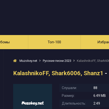
ьбомы
Топ-100
Избра
Muzokey.net
Русские песни 2023
KalashnikoFF, Shark60
KalashnikoFF, Shark6006, Shanz1
-
Слушали:
88
Размер:
6.49 MB
Длительность:
2:49