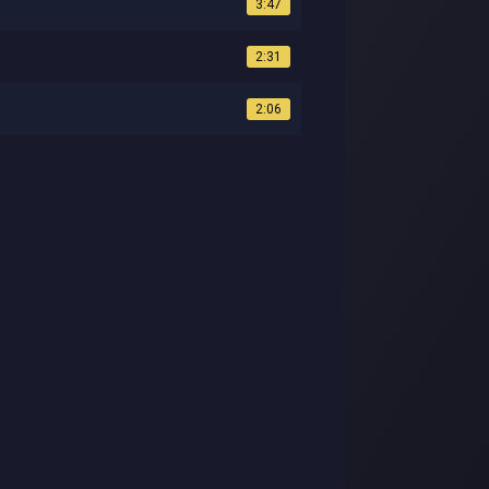
3:47
2:31
2:06