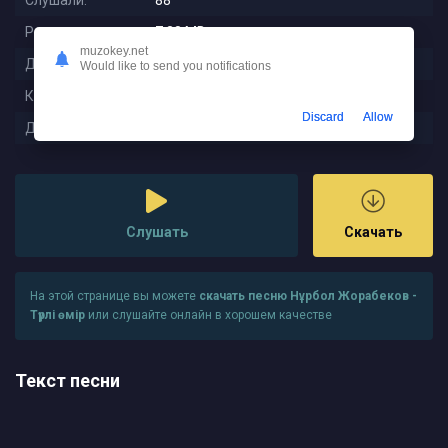
Слушали:
88
Размер:
7.38 MB
muzokey.net
Длительность:
3:12
Would like to send you notifications
Качество:
320 kbps
Discard
Allow
Дата релиза:
2025-11-23 06:00:01
Слушать
Скачать
На этой странице вы можете
скачать песню Нұрбол Жорабеков -
Түрлі өмір
или слушайте онлайн в хорошем качестве
Текст песни