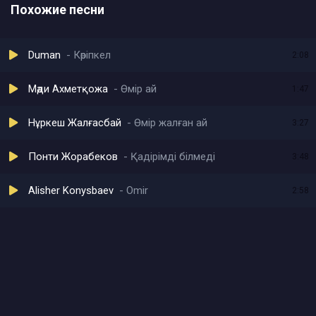
Похожие песни
Duman
Көріпкел
2:08
Мәди Ахметқожа
Өмір ай
1:47
Нұркеш Жалғасбай
Өмір жалған ай
3:27
Понти Жорабеков
Қадірімді білмеді
3:48
Alisher Konysbaev
Omir
2:58