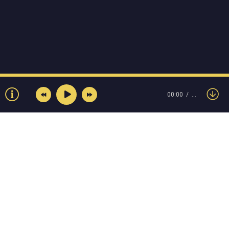
00:00
…
© Muzokey.net 2023. Почта для правообладателей:
admin@muzokey.net