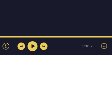
00:00
…
© Muzokey.net 2023. Почта для правообладателей:
admin@muzokey.net