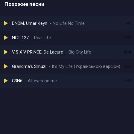
Похожие песни
DNDM, Umar Keyn
No Life No Time
7:47
NCT 127
Real Life
3:32
V $ X V PRiNCE, De Lacure
Big City Life
4:24
Grandma's Smuzi
It's My Life (Українською версіон)
3:53
C3N6
All eyes on me
2:44