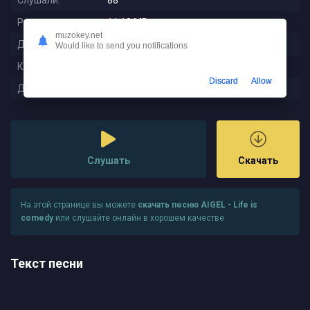
Слушали:
88
Размер:
11.19 MB
muzokey.net
Длительность:
4:52
Would like to send you notifications
Качество:
320 kbps
Discard
Allow
Дата релиза:
2025-11-22 20:24:01
Слушать
Скачать
На этой странице вы можете
скачать песню AIGEL - Life is
comedy
или слушайте онлайн в хорошем качестве
Текст песни