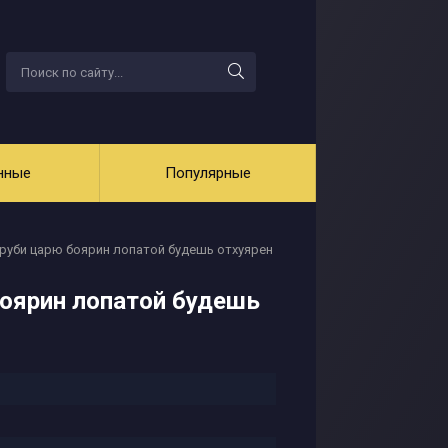
нные
Популярные
груби царю боярин лопатой будешь отхуярен
боярин лопатой будешь