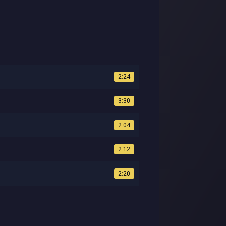
2:24
3:30
2:04
2:12
2:20