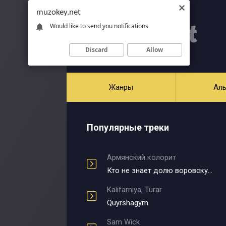
muzokey.net
Would like to send you notifications
Discard
Allow
Жанры
Ал
Популярные треки
Армянский колорит
Кто не знает долю воровскую
Kalifarniya, Turar
Quyrshagym
Sam Wick