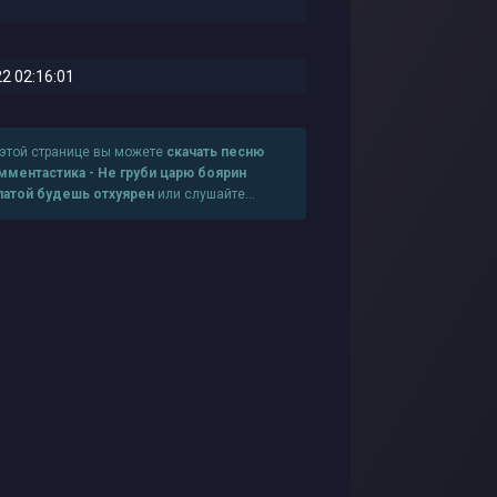
2 02:16:01
 этой странице вы можете
скачать песню
мментастика - Не груби царю боярин
патой будешь отхуярен
или слушайте
лайн в хорошем качестве