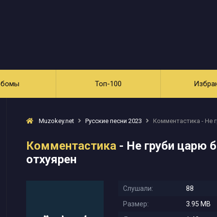
ьбомы
Топ-100
Избра
Muzokey.net
Русские песни 2023
Комментастика - Не 
Комментастика
- Не груби царю 
отхуярен
Слушали:
88
Размер:
3.95 MB