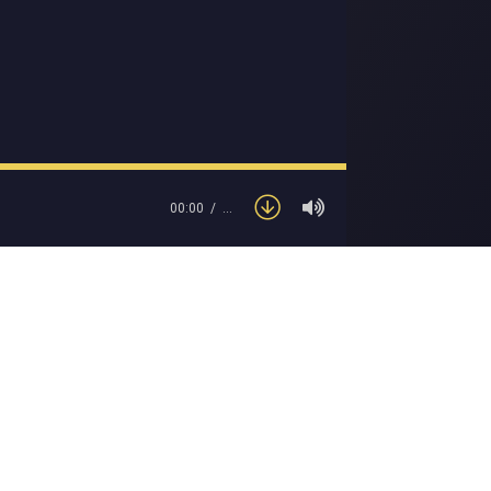
00:00
…