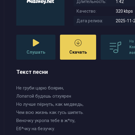
Длительность:
1:42
Качество:
320 kbps
Дата релиза:
2025-11-2
На
Ко
Слушать
Скачать
ло
он
Текст песни
Не груби царю боярин,
Лопатой будешь отхуярен
Но лучше пёрнуть, как медведь,
Чем всю жизнь как гусь шипеть.
Веночку укропа тебе в ж*пу,
Еб*чку на безучку.