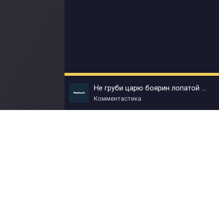
Не груби царю боярин лопатой будешь отхуярен
Комментастика