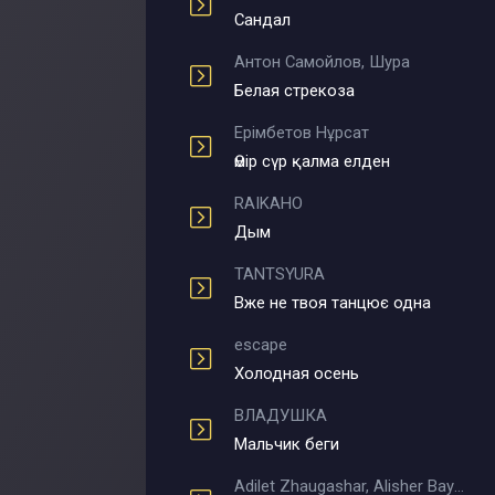
Сандал
Антон Самойлов, Шура
Белая стрекоза
Ерімбетов Нұрсат
Өмір сүр қалма елден
RAIKAHO
Дым
TANTSYURA
Вже не твоя танцює одна
escape
Холодная осень
ВЛАДУШКА
Мальчик беги
Adilet Zhaugashar, Alisher Bayniyazov