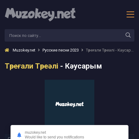
Muzokey.net
Русские песни 2023
Төреғали Төреәлі - Кәусарым
Төреғали Төреәлі
- Кәусарым
muzokey.net
Would like to send you notifications