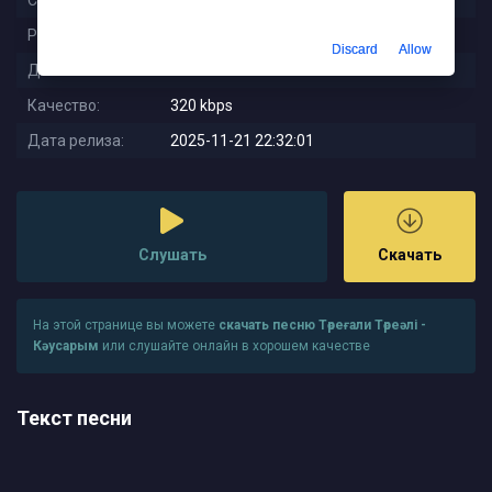
Слушали:
89
Размер:
6.31 MB
Discard
Allow
Длительность:
2:44
Качество:
320 kbps
Дата релиза:
2025-11-21 22:32:01
Слушать
Скачать
На этой странице вы можете
скачать песню Төреғали Төреәлі -
Кәусарым
или слушайте онлайн в хорошем качестве
Текст песни