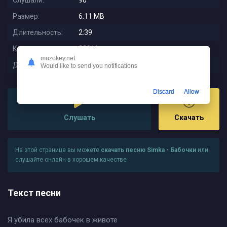
Слушали:
90
Размер:
6.11 MB
Длительность:
2:39
Качество:
320 kbps
muzokey.net
Дата релиза:
2025-11-21 21:28:01
Would like to send you notifications
Discard
Allow
Слушать
Скачать
На этой странице вы можете
скачать песню Simka - Бабочки
или
слушайте онлайн в хорошем качестве
Текст песни
Я убила всех бабочек в животе