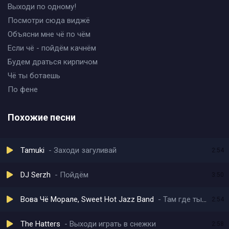
Выходи по одному!
Посмотри сюда виджё
Объясни мне чё по чём
Если чё - пойдём качнём
Будем драться кирпичом
Чё ты ботаешь
По фене
Похожие песни
Tamuki
Заходи загуливай
2:54
DJ Serzh
Пойдём
3:50
Вова Чё Морале, Sweet Hot Jazz Band
Там где ты была
2:54
The Hatters
Выходи играть в снежки
2:58