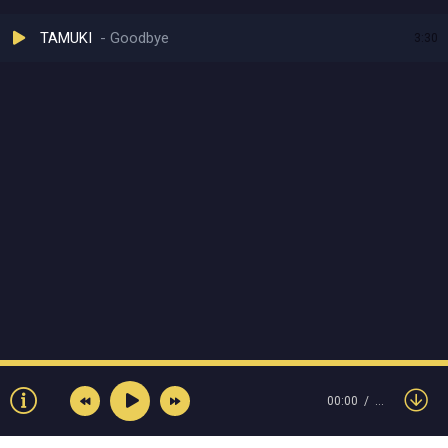
TAMUKI
Goodbye
3:30
00:00
…