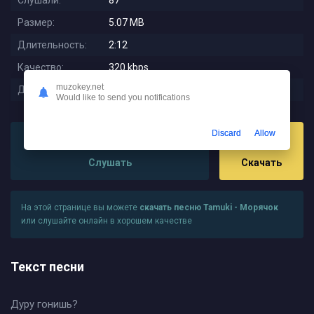
Слушали:
87
Размер:
5.07 MB
Длительность:
2:12
Качество:
320 kbps
muzokey.net
Дата релиза:
2025-11-21 19:52:01
Would like to send you notifications
Discard
Allow
Слушать
Скачать
На этой странице вы можете
скачать песню Tamuki - Морячок
или слушайте онлайн в хорошем качестве
Текст песни
Дуру гонишь?