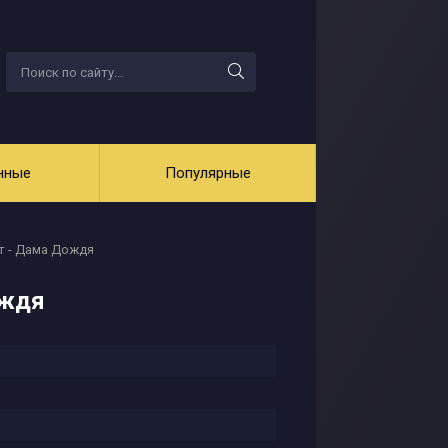
нные
Популярные
т - Дама Дождя
ождя