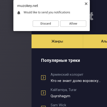
muzokey.net
Would like to send you notifications
Discard
Allow
Жанры
Ал
Популярные треки
Армянский колорит
Кто не знает долю воровскую
Kalifarniya, Turar
Quyrshagym
Sam Wick