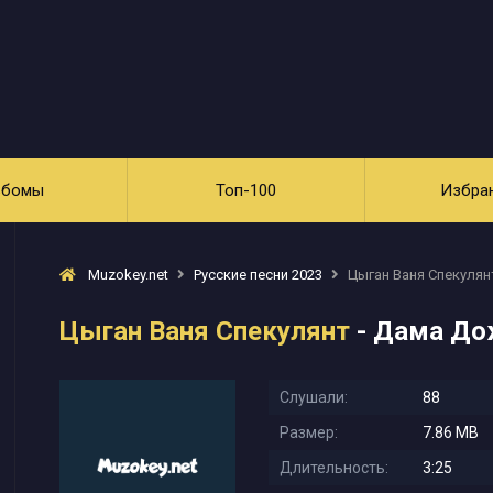
ьбомы
Топ-100
Избра
Muzokey.net
Русские песни 2023
Цыган Ваня Спекулян
Цыган Ваня Спекулянт
- Дама Д
Слушали:
88
Размер:
7.86 MB
Длительность:
3:25