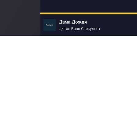
Дама Дождя
Цыган Ваня Спекулянт
© Muzokey.net 2023. Почта для правообладат
Контакты
Правила
О портале