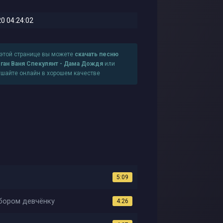
0 04:24:02
 этой странице вы можете
скачать песню
ган Ваня Спекулянт - Дама Дождя
или
ушайте онлайн в хорошем качестве
5:09
бором девчёнку
4:26