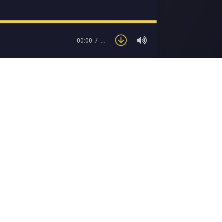
00:00
…