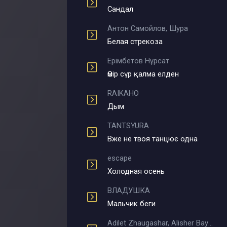
Сандал
Антон Самойлов, Шура
Белая стрекоза
Ерімбетов Нұрсат
Өмір сүр қалма елден
RAIKAHO
Дым
TANTSYURA
Вже не твоя танцює одна
escape
Холодная осень
ВЛАДУШКА
Мальчик беги
Adilet Zhaugashar, Alisher Bayniyazov