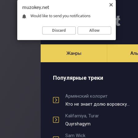
muzokey.net
Would like to send you notifications
Discard
Allow
Жанры
Ал
Популярные треки
Армянский колорит
Кто не знает долю воровскую
Kalifarniya, Turar
Quyrshagym
Sam Wick