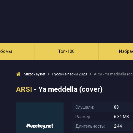
ьбомы
Топ-100
Избра
Muzokey.net
Русские песни 2023
ARSI - Ya meddella (co
ARSI
- Ya meddella (cover)
Слушали:
88
Размер:
6.31 MB
Длительность:
2:44