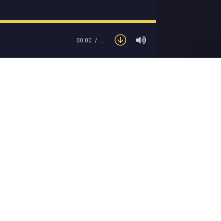
00:00
…