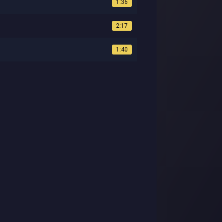
1:36
2:17
1:40