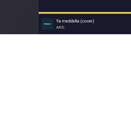
Ya meddella (cover)
ARSI
© Muzokey.net 2023. Почта для правообладат
Контакты
Правила
О портале