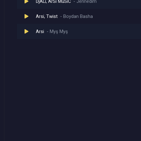
DjALi, ArSi MuSiC
Jennedim
Arsi, Twist
Boydan Basha
Arsi
Myş Myş