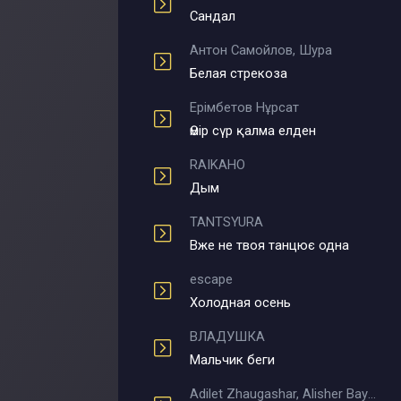
Сандал
Антон Самойлов, Шура
Белая стрекоза
Ерімбетов Нұрсат
Өмір сүр қалма елден
RAIKAHO
Дым
TANTSYURA
Вже не твоя танцює одна
escape
Холодная осень
ВЛАДУШКА
Мальчик беги
Adilet Zhaugashar, Alisher Bayniyazov