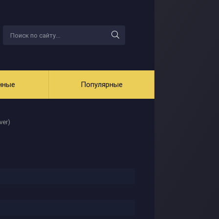
нные
Популярные
ver)