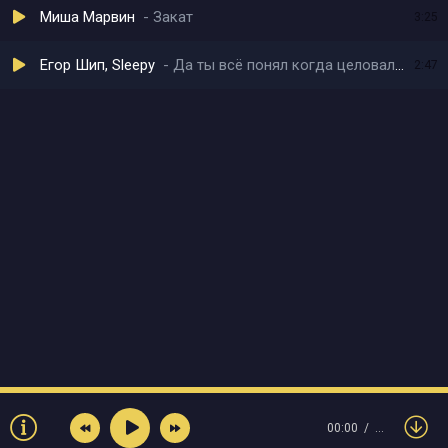
Миша Марвин
Закат
3:25
Егор Шип, Sleepy
Да ты всё понял когда целовал меня
2:47
00:00
…