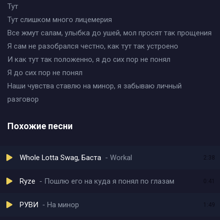
Тут
Тут слишком много лицемерия
Все жмут салам, улыбка до ушей, мол просят так прощения
Я сам не разобрался честно, как тут так устроено
И как тут так положенно, я до сих пор не понял
Я до сих пор не понял
Наши чувства ставлю на минор, я забываю личный
разговор
Похожие песни
Whole Lotta Swag, Баста
Workal
2:38
Ryze
Пошлю его на куда я понял по глазам
0:41
РУВИ
На минор
1:49