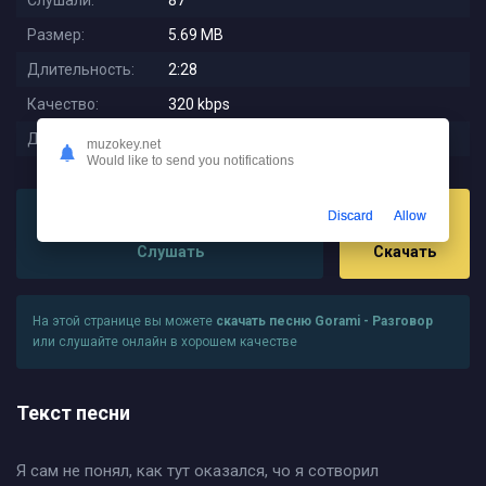
Слушали:
87
Размер:
5.69 MB
Длительность:
2:28
Качество:
320 kbps
Дата релиза:
2025-11-19 03:52:01
muzokey.net
Would like to send you notifications
Discard
Allow
Слушать
Скачать
На этой странице вы можете
скачать песню Gorami - Разговор
или слушайте онлайн в хорошем качестве
Текст песни
Я сам не понял, как тут оказался, чо я сотворил