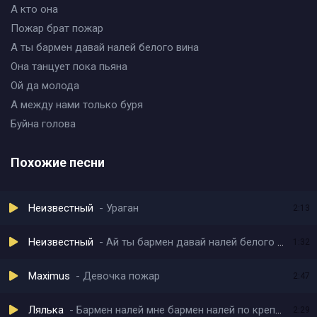
А кто она
Пожар брат пожар
А ты бармен давай налей белого вина
Она танцует пока пьяна
Ой да молода
А между нами только буря
Буйна голова
Похожие песни
Неизвестный
Ураган
2:13
Неизвестный
Ай ты бармен давай налей белого вина
1:32
Maximus
Девочка пожар
2:47
Лялька
Бармен налей мне бармен налей по крепче
2:29