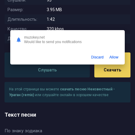
Слушали:
95
Размер:
3.95 MB
Длительность:
1:42
Качество:
320 kbps
muzokey.net
Дата релиза:
2025-11-18 02:47:01
Would like to send you notifications
Discard
Allow
Слушать
Скачать
На этой странице вы можете
скачать песню Неизвестный -
Ураган (remix)
или слушайте онлайн в хорошем качестве
Текст песни
По знаку зодиака