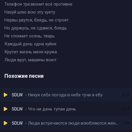
Телефон трезвонит всё противне
Нахуй шлю всю эту хуету
Нервы рвутся, блядь, не строят
Но держусь, не сдамся, блядь
Не сломает осень, тварь
Каждый день одна хуйня
Крутит жизнь меня кружа
Люди врут, машины воют
Похожие песни
SDLW
Нихуя себе погода в небе тучи я ебу
2:14
SDLW
Что ни день тупая день
2:14
SDLW
Люди встречаются люди влюбляются женятся
1:34