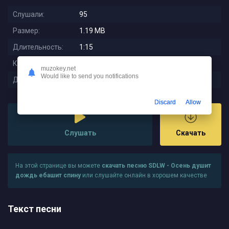
Слушали:
95
Размер:
1.19 MB
Длительность:
1:15
Качество:
128 kbps
muzokey.net
Would like to send you notifications
Дата релиза:
2025-11-15 23:09:02
Discard
Allow
Слушать
Скачать
На этой странице вы можете
скачать песню SDLW - Осень душит
дождь ебашит спину
или слушайте онлайн в хорошем качестве
Текст песни