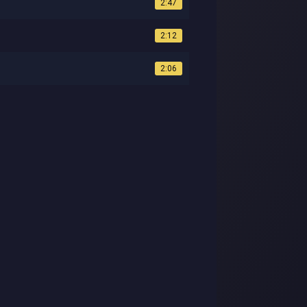
2:47
2:12
2:06