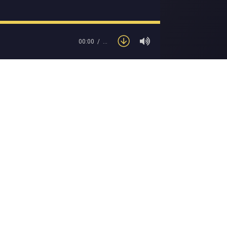
00:00
…