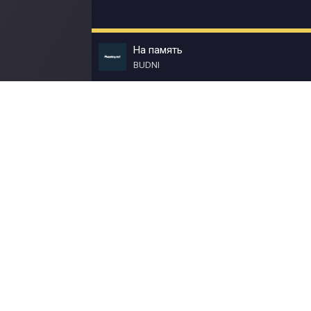
На память
BUDNI
© Muzokey.net 2023. Почта для правообладат
Контакты
Правила
О портале