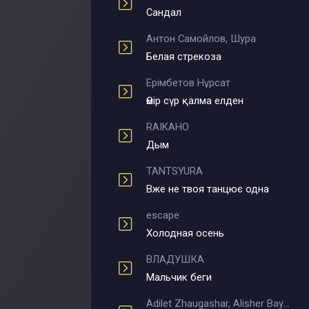
Сандал
Антон Самойлов, Шура
Белая стрекоза
Ерімбетов Нұрсат
Өмір сүр қалма елден
RAIKAHO
Дым
TANTSYURA
Вже не твоя танцює одна
escape
Холодная осень
ВЛАДУШКА
Мальчик беги
Adilet Zhaugashar, Alisher Bayniyazov