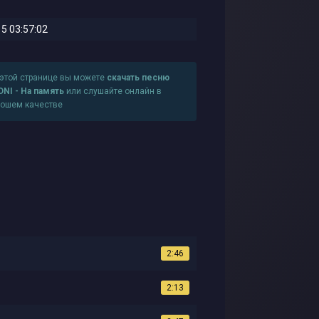
5 03:57:02
 этой странице вы можете
скачать песню
DNI - На память
или слушайте онлайн в
рошем качестве
2:46
2:13