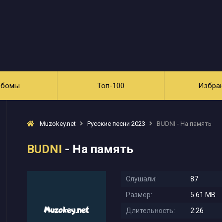
ьбомы
Топ-100
Избра
Muzokey.net
Русские песни 2023
BUDNI - На память
BUDNI
- На память
Слушали:
87
Размер:
5.61 MB
Длительность:
2:26