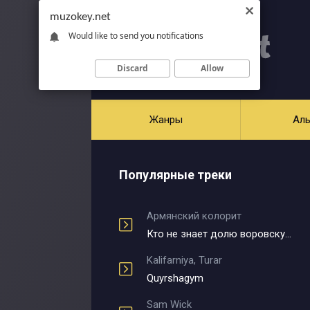
muzokey.net
Would like to send you notifications
Discard
Allow
Жанры
Ал
Популярные треки
Армянский колорит
Кто не знает долю воровскую
Kalifarniya, Turar
Quyrshagym
Sam Wick