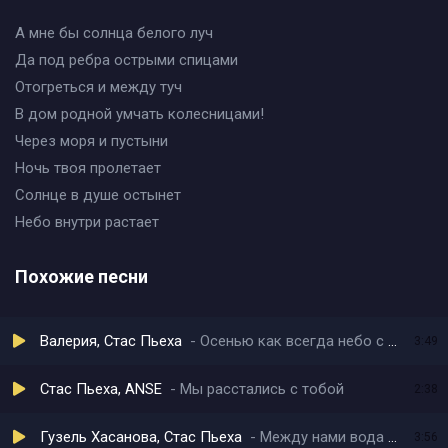
А мне бы солнца белого луч
Да под ребра острыми спицами
Отогреться и между туч
В дом родной умчать колесницами!
Через моря и пустыни
Ночь твоя пролетает
Солнце в душе остынет
Небо внутри растает
Похожие песни
Валерия, Стас Пьеха
Осенью как всегда небо с проседью
3:49
Стас Пьеха, ANSE
Мы расстались с тобой
2:38
Гузель Хасанова, Стас Пьеха
Между нами вода детский смех города
3:56