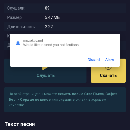
Слушали:
89
Размер:
5.47 MB
Длительность:
2:22
Качество:
320 kbps
muzokey.net
Дата релиза:
2025-11-14 06:05:02
Would like to send you notifications
Discard
Allow
Слушать
Скачать
На этой странице вы можете
скачать песню Стас Пьеха, София
Берг - Сердце ледяное
или слушайте онлайн в хорошем
качестве
Текст песни