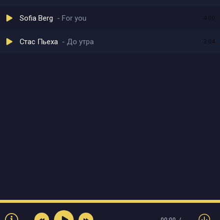
Sofia Berg
For you
4:00
Стас Пьеха
До утра
3:04