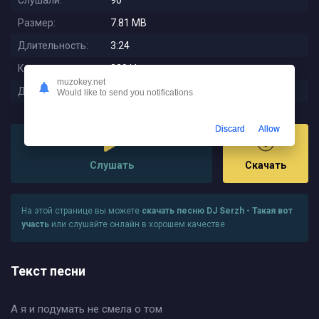
Слушали:
90
Размер:
7.81 MB
Длительность:
3:24
Качество:
320 kbps
muzokey.net
Дата релиза:
2025-11-13 21:33:01
Would like to send you notifications
Discard
Allow
Слушать
Скачать
На этой странице вы можете
скачать песню DJ Serzh - Такая вот
участь
или слушайте онлайн в хорошем качестве
Текст песни
А я и подумать не смела о том