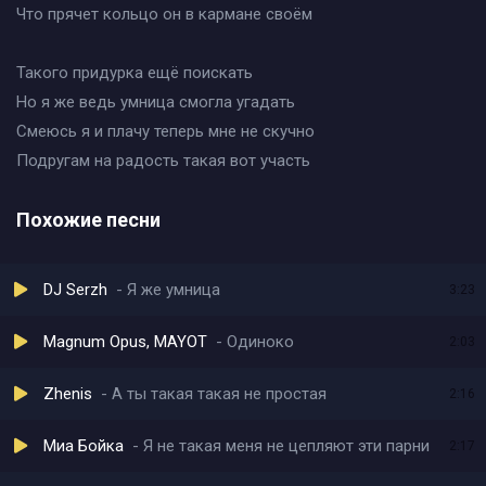
Что прячет кольцо он в кармане своём
Такого придурка ещё поискать
Но я же ведь умница смогла угадать
Смеюсь я и плачу теперь мне не скучно
Подругам на радость такая вот участь
Похожие песни
DJ Serzh
Я же умница
3:23
Magnum Opus, MAYOT
Одиноко
2:03
Zhenis
А ты такая такая не простая
2:16
Миа Бойка
Я не такая меня не цепляют эти парни
2:17