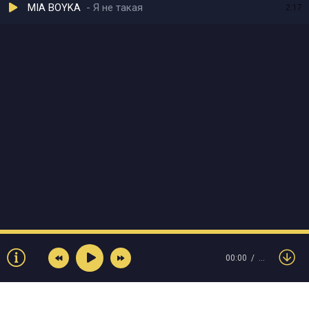
MIA BOYKA
Я не такая
2:17
00:00
…