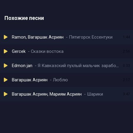
Похожие песни
Ramon, Вагаршак Асриян
Пятигорск Ессентуки
1:44
Gercek
Сказки востока
2:56
Edmon jan
Я Кавказский пухлый мальчик заработал капитальчик
0:33
Вагаршак Асриян
Люблю
2:17
Вагаршак Асриян, Мариям Асриян
Шарики
3:47