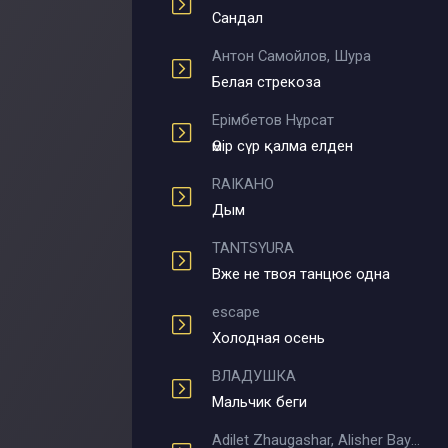
Сандал
Антон Самойлов, Шура
Белая стрекоза
Ерімбетов Нұрсат
Өмір сүр қалма елден
RAIKAHO
Дым
TANTSYURA
Вже не твоя танцює одна
escape
Холодная осень
ВЛАДУШКА
Мальчик беги
Adilet Zhaugashar, Alisher Bayniyazov