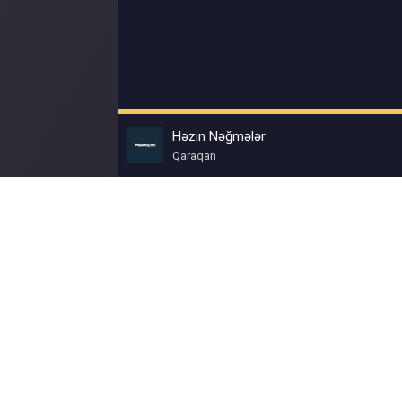
Həzin Nəğmələr
Qaraqan
© Muzokey.net 2023. Почта для правообладат