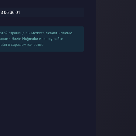
3 06:36:01
 этой странице вы можете
скачать песню
aqan - Həzin Nəğmələr
или слушайте
лайн в хорошем качестве