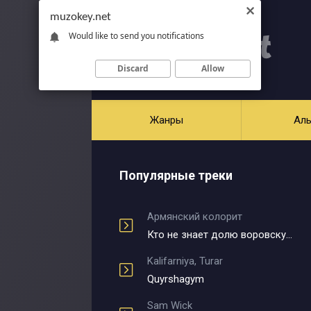
muzokey.net
Would like to send you notifications
Discard
Allow
Жанры
Ал
Популярные треки
Армянский колорит
Кто не знает долю воровскую
Kalifarniya, Turar
Quyrshagym
Sam Wick