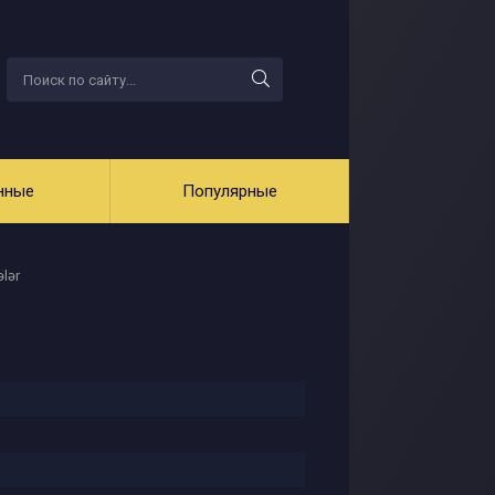
нные
Популярные
lər