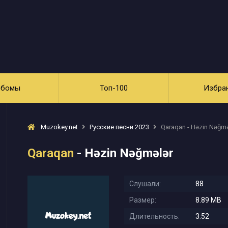
ьбомы
Топ-100
Избра
Muzokey.net
Русские песни 2023
Qaraqan - Həzin Nəğmə
Qaraqan
- Həzin Nəğmələr
Слушали:
88
Размер:
8.89 MB
Длительность:
3:52