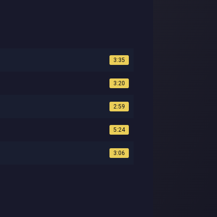
3:35
3:20
2:59
5:24
3:06