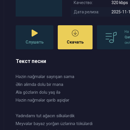
Качество:
320 kbps
Дата релиза:
2025-11-1
На
Qar
Слушать
Скачать
он
Текст песни
Həzin nəğmələr sayrışan səma
Əlin əlimdə dolu bir məna
Ala gözlərin dolu yaş ilə
Həzin nəğmələr qərib aşiqlər
Yadındamı tut ağacın silkələrdik
Meyvələr bəyaz yorğan üzlərinə tökülərdi