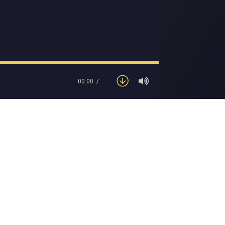
00:00
…