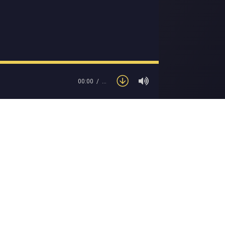
00:00
…