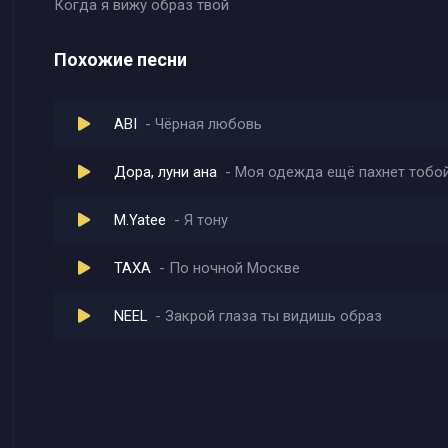
Когда я вижу образ твой
Похожие песни
ABI
Чёрная любовь
Дора, луни ана
Моя одежда ещё пахнет тобо
M.Yatee
Я тону
ТАХА
По ночной Москве
NEEL
Закрой глаза ты видишь образ