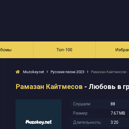
ьбомы
Топ-100
Избра
Muzokey.net
Русские песни 2023
Рамазан Кайтмесов -
Рамазан Кайтмесов
- Любовь в г
Слушали:
88
Размер:
7.67 MB
Длительность:
3:20