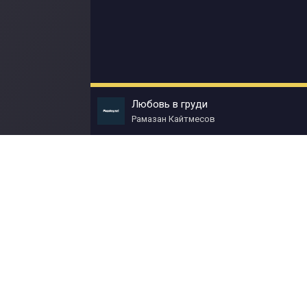
Любовь в груди
Рамазан Кайтмесов
© Muzokey.net 2023. Почта для правообладат