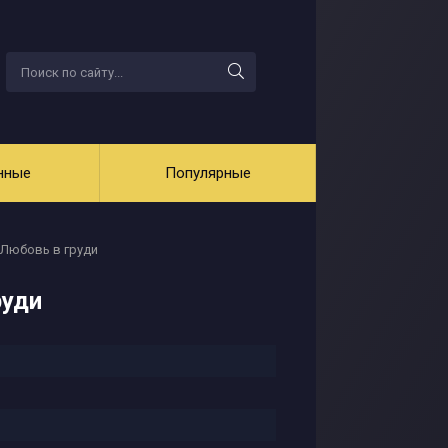
нные
Популярные
 Любовь в груди
руди