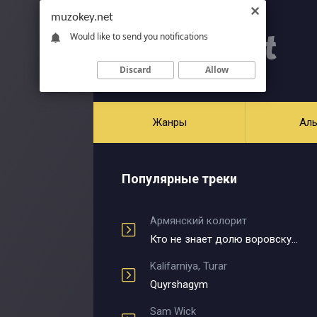
muzokey.net
Would like to send you notifications
Discard
Allow
Жанры
Ал
Популярные треки
Армянский колорит
Кто не знает долю воровскую
Kalifarniya, Turar
Quyrshagym
Sam Wick