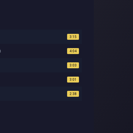
3:15
й
4:04
3:03
3:01
2:38