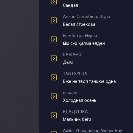
Сандал
Антон Самойлов, Шура
Белая стрекоза
Ерімбетов Нұрсат
Өмір сүр қалма елден
RAIKAHO
Дым
TANTSYURA
Вже не твоя танцює одна
escape
Холодная осень
ВЛАДУШКА
Мальчик беги
Adilet Zhaugashar, Alisher Bayniyazov