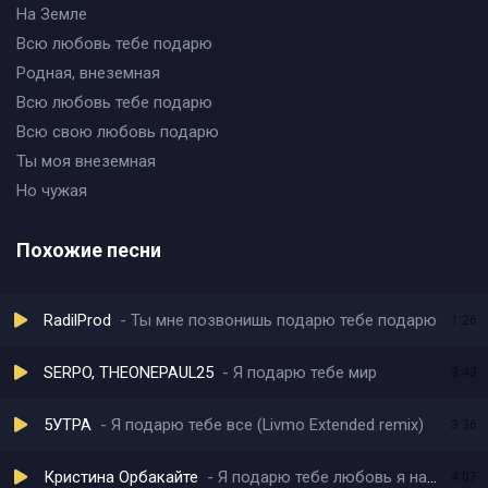
На Земле
Всю любовь тебе подарю
Родная, внеземная
Всю любовь тебе подарю
Всю свою любовь подарю
Ты моя внеземная
Но чужая
Похожие песни
RadilProd
Ты мне позвонишь подарю тебе подарю
1:26
SERPO, THEONEPAUL25
Я подарю тебе мир
3:43
5УТРА
Я подарю тебе все (Livmo Extended remix)
3:36
Кристина Орбакайте
Я подарю тебе любовь я научу тебя смеяться
4:07