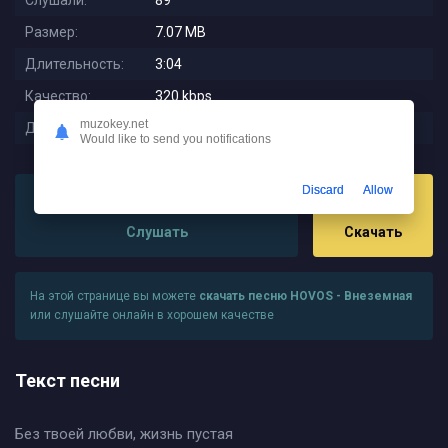
Слушали:
89
Размер:
7.07 MB
Длительность:
3:04
Качество:
320 kbps
muzokey.net
Дата релиза:
2025-11-13 03:24:01
Would like to send you notifications
Discard
Allow
Слушать
Скачать
На этой странице вы можете
скачать песню HOVOS - Внеземная
или слушайте онлайн в хорошем качестве
Текст песни
Без твоей любви, жизнь пустая