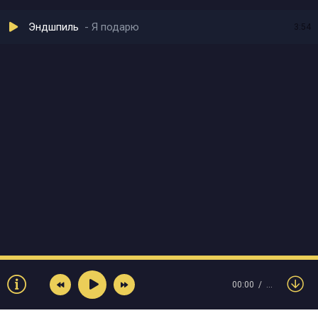
Эндшпиль
Я подарю
3:54
00:00
…